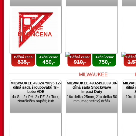
AKCE
UKONČENA
AKCE
UKONČENA
Běžná cena:
Akční cena:
Běžná cena:
Akční cena:
Běžná
535,-
450,-
910,-
750,-
1.5
MILWAUKEE 4932479095 12-
MILWAUKEE 4932492009 38-
MILWAU
dílná sada šroubováků Tri-
dílná sada Shockwave
dílná
Lobe VDE
Impact Duty
4x SL; 2x PH; 2x PZ; 3x Torx;
16x délka 25mm, 21x délka 50
10x d
zkoušečka napětí; kufr
mm, magnetický držák
AKCE
UKONČENA
U