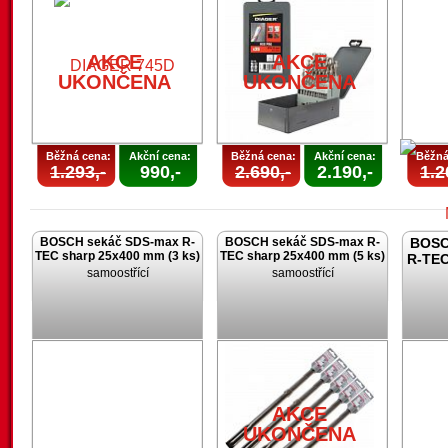
AKCE
UKONČENA
AKCE
AKCE
UKONČENA
UKONČENA
Běžná cena:
Akční cena:
Běžná cena:
Akční cena:
Běžná
1.293,-
990,-
2.690,-
2.190,-
1.2
BOSCH sekáč SDS-max R-
BOSCH sekáč SDS-max R-
BOSC
TEC sharp 25x400 mm (3 ks)
TEC sharp 25x400 mm (5 ks)
R-TEC
samoostřící
samoostřící
U
AKCE
UKONČENA