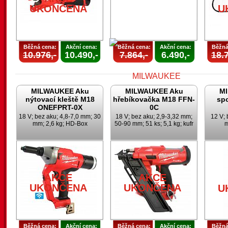
UKONČENA
U
Běžná cena:
Akční cena:
Běžná cena:
Akční cena:
Běžná
10.976,-
10.490,-
7.864,-
6.490,-
18.7
MILWAUKEE Aku
MILWAUKEE Aku
M
nýtovací kleště M18
hřebíkovačka M18 FFN-
sp
ONEFPRT-0X
0C
18 V; bez aku; 4,8-7,0 mm; 30
18 V; bez aku; 2,9-3,32 mm;
12 V; 
mm; 2,6 kg; HD-Box
50-90 mm; 51 ks; 5,1 kg; kufr
m
AKCE
UKONČENA
AKCE
AKCE
UKONČENA
UKONČENA
U
Běžná cena:
Akční cena:
Běžná cena:
Akční cena:
Běžná