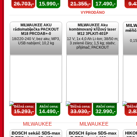
26.703,-
15.990,-
21.355,-
17.490,-
9.4
VYPRODÁNO
MILWAUKEE AKU
MILWAUKEE Aku
MILW
rádio/nabíječka PACKOUT
kombinovaný křížový laser
měřič
M18 PRCDAB+-0
M12 3PLKIT-401P
18/220-240 V; bez aku; MP3,
12 V; 1x 4,0 Ah Li-Ion; 38/50 m;
0,15
USB nabíjení; 10,2 kg
3 zelené čáry; 1,5 kg; stativ;
přijímač; PACKOUT
Běžná cena:
Akční cena:
Běžná cena:
Akční cena:
Běžná
15.293,-
14.490,-
33.930,-
32.990,-
2.8
BOSCH sekáč SDS-max
BOSCH špice SDS-max
HIKOK