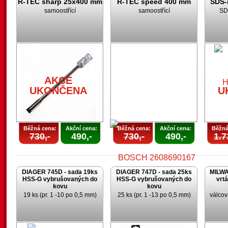
R-TEC sharp 25x400 mm
R-TEC speed 400 mm
SDS-
samoostřící
samoostřící
SD
AKCE
AKCE
UKONČENA
UKONČENA
U
AKCE
UKONČENA
U
Běžná cena:
Akční cena:
Běžná cena:
Akční cena:
Běžná
730,-
490,-
730,-
490,-
1.7
DIAGER 745D - sada 19ks
DIAGER 747D - sada 25ks
MILWA
HSS-G vybrušovaných do
HSS-G vybrušovaných do
vrt
kovu
kovu
19 ks (pr. 1 -10 po 0,5 mm)
25 ks (pr. 1 -13 po 0,5 mm)
válcov