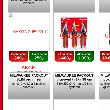
krabičce
AKCE
UKONČENA
U
Běžná cena:
Akční cena:
Běžná cena:
Akční cena:
Běžná
289,-
250,-
1.403,-
1.090,-
10.6
AKCE
UKONČENA
MILWAUKEE PACKOUT
MILWAUKEE PACKOUT
MILW
SLIM organizér
pracovní taška 38 cm
box
tenký; 2 velké a 8 malých
380x250x340 mm; 1/2 šíře
kuličk
přihrádek
systému
kg; k