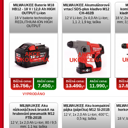
MILWAUKEE Baterie M18
MILWAUKEE Akumulátorové
M
HB12 - 18 V / 12,0 Ah HIGH
vrtací SDS-plus kladivo M12
komb
OUTPUT Li-Ion
CH-402B
klad
18 V baterie technologie
12 V Li-Ion; 2x 4,0 Ah Li-Ion;
18 V; 2x
REDLITHIUM-ION HIGH
1,1 J; 1,9 kg; taška
mm; 3,
OUTPUT
AKCE
UKONČENA
U
AKCE
AKCE
UKONČENA
U
UKONČENA
Běžná cena:
Akční cena:
Běžná cena:
Akční cena:
Běžná
10.756,-
7.450,-
13.490,-
11.990,-
17.5
VYPRODÁNO
MILWAUKEE Aku
MILWAUKEE Aku kompaktní
MILWA
nízkootáčková bruskA na
pájka (páječka) M12 SI-201B
horko
hrubování pneumatik M12
12 V; 1x 2,0 Ah Li-Ion; 400°C;
FTB-201B
0,5 kg; taška
18 V; 
12 V; 1x 2,0 Ah Li-Ion; 80 / 9,5
mm; 1,1 kg; taška