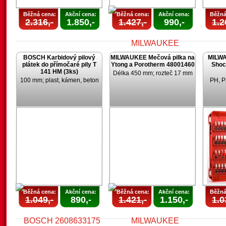
Běžná cena:
Akční cena:
Běžná cena:
Akční cena:
Běžná
2.316,-
1.850,-
1.427,-
990,-
1.2
BOSCH Karbidový pilový
MILWAUKEE Mečová pilka na
MILWA
plátek do přímočaré pily T
Ytong a Porotherm 48001460
Shoc
141 HM (3ks)
Délka 450 mm; rozteč 17 mm
100 mm; plast, kámen, beton
PH, P
AKCE
UKONČENA
U
Běžná cena:
Akční cena:
Běžná cena:
Akční cena:
Běžná
1.049,-
890,-
1.421,-
1.150,-
1.0