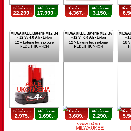
Běžná cena:
Akční cena:
Běžná cena:
Akční cena:
Běžná
22.299,-
17.990,-
4.367,-
3.150,-
6.5
MILWAUKEE Baterie M12 B4
MILWAUKEE Baterie M12 B6
MILWAU
- 12 V / 4,0 Ah - Li-Ion
- 12 V / 6,0 Ah - Li-Ion
- 1
12 V baterie technologie
12 V baterie technologie
18 V
REDLITHIUM-ION
REDLITHIUM-ION
R
AKCE
UKONČENA
Běžná cena:
Akční cena:
Běžná cena:
Akční cena:
Běžná
2.975,-
1.690,-
3.689,-
2.290,-
5.5
VYPRODÁNO