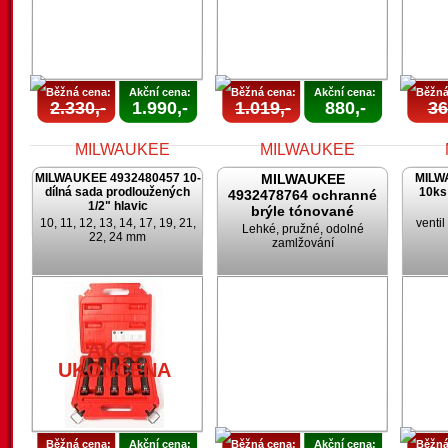
Běžná cena:
Akční cena:
Běžná cena:
Akční cena:
Běžná
2.330,-
1.990,-
1.019,-
880,-
36
MILWAUKEE 4932480457 10-
MILWAUKEE
MILW
dílná sada prodloužených
10ks
4932478764 ochranné
1/2" hlavic
brýle tónované
10, 11, 12, 13, 14, 17, 19, 21,
venti
Lehké, pružné, odolné
22, 24 mm
zamlžování
AKCE
AKCE
UKONČENA
UKONČENA
U
AKCE
UKONČENA
Běžná cena:
Akční cena:
Běžná cena:
Akční cena:
Běžná