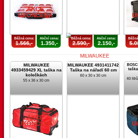
AKCE
UKONČENA
U
Běžná cena:
Akční cena:
Běžná cena:
Akční cena:
Běžná
1.566,-
1.350,-
2.590,-
2.150,-
5.0
MILWAUKEE
MILWAUKEE 4931411742
BOSCH
taška
4933459429 XL taška na
Taška na nářadí 60 cm
kolečkách
60 x 30 x 30 cm
40 lit
55 x 36 x 30 cm
AKCE
UKONČENA
AKCE
UKONČENA
U