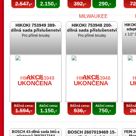
2.547,-
2.150,-
392,-
290,-
72
HIKOKI 753949 389-
HIKOKI 753948 200-
HIKOK
adapt
dílná sada příslušenství
dílná sada příslušenství
z 1/2" 
Pro přímé brusky
Pro přímé brusky
AKCE
UKONČENA
U
AKCE
AKCE
UKONČENA
UKONČENA
U
Běžná cena:
Akční cena:
Běžná cena:
Akční cena:
Běžná
1.594,-
1.150,-
936,-
750,-
26
BOSCH 43-dílná sada bitů a
BOSCH 2607019469 15-
FEIN 2