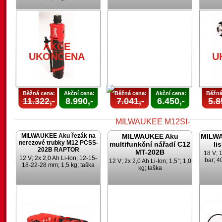
AKCE
UKONČENA
U
Běžná cena:
Akční cena:
Běžná cena:
Akční cena:
Běžná
11.322,-
8.990,-
7.041,-
6.450,-
5.8
MILWAUKEE Aku řezák na
MILWAUKEE Aku
MILWA
nerezové trubky M12 PCSS-
multifunkční nářadí C12
li
202B RAPTOR
MT-202B
18 V; 1
12 V; 2x 2,0 Ah Li-Ion; 12-15-
bar; 4
12 V; 2x 2,0 Ah Li-Ion; 1,5°; 1,0
18-22-28 mm; 1,5 kg; taška
kg; taška
AKCE
UKONČENA
AKCE