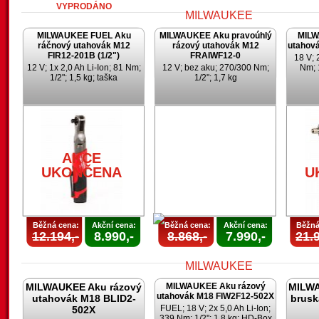
VYPRODÁNO
MILWAUKEE FUEL Aku
MILWAUKEE Aku pravoúhlý
MILW
ráčnový utahovák M12
rázový utahovák M12
utahov
FIR12-201B (1/2")
FRAIWF12-0
18 V; 
12 V; 1x 2,0 Ah Li-Ion; 81 Nm;
12 V; bez aku; 270/300 Nm;
Nm; 
1/2"; 1,5 kg; taška
1/2"; 1,7 kg
AKCE
UKONČENA
AKCE
UKONČENA
U
Běžná cena:
Akční cena:
Běžná cena:
Akční cena:
Běžná
12.194,-
8.990,-
8.868,-
7.990,-
21.9
MILWAUKEE Aku rázový
MILWAUKEE Aku rázový
MILWA
utahovák M18 FIW2F12-502X
utahovák M18 BLID2-
brusk
FUEL; 18 V; 2x 5,0 Ah Li-Ion;
502X
339 Nm; 1/2"; 1,8 kg; HD-Box