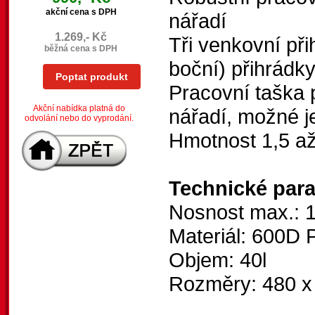
akční cena s DPH
nářadí
1.269,- Kč
Tři venkovní při
běžná cena s DPH
boční) přihrádk
Poptat produkt
Pracovní taška 
Akční nabídka platná do
nářadí, možné j
odvolání nebo do vyprodání.
Hmotnost 1,5 až
Technické par
Nosnost max.: 
Materiál: 600D 
Objem: 40l
Rozměry: 480 x