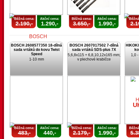
Běžná cena:
Akční cena:
Běžná cena:
Akční cena:
Běžná
2.190,-
1.290,-
3.650,-
1.990,-
2.1
BOSCH 2608577350 18-dílná
BOSCH 2607017502 7-dílná
HIKOKI 
sada vrtáků do kovu Twist
sada vrtáků SDS-plus 7X
ko
Speed
5,6,8x115 + 6,8,10,12x165 mm;
1,0 
1-10 mm
v plechové krabičce
AKCE
UKONČENA
U
U
Běžná cena:
Akční cena:
Běžná cena:
Akční cena:
Běžná
483,-
440,-
2.179,-
1.990,-
5.3