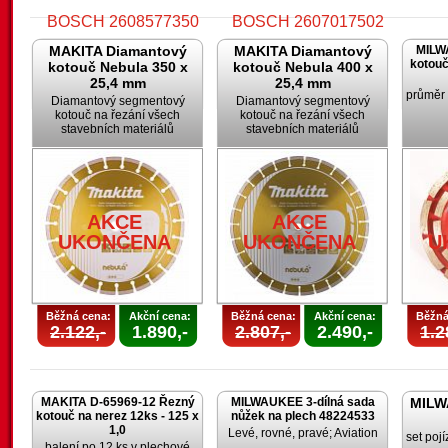
MAKITA Diamantový
MAKITA Diamantový
MILW
kotouč
kotouč Nebula 350 x
kotouč Nebula 400 x
25,4 mm
25,4 mm
průměr
Diamantový segmentový
Diamantový segmentový
kotouč na řezání všech
kotouč na řezání všech
stavebních materiálů
stavebních materiálů
AKCE
AKCE
UKONČENA
UKONČENA
AKCE
AKCE
UKONČENA
UKONČENA
U
Běžná cena:
Akční cena:
Běžná cena:
Akční cena:
Běžná
2.122,-
1.890,-
2.807,-
2.490,-
1.2
MAKITA D-65969-12 Řezný
MILWAUKEE 3-dílná sada
MILW
kotouč na nerez 12ks - 125 x
nůžek na plech 48224533
1,0
Levé, rovné, pravé; Aviation
set poj
balení po 12 ks v plechové