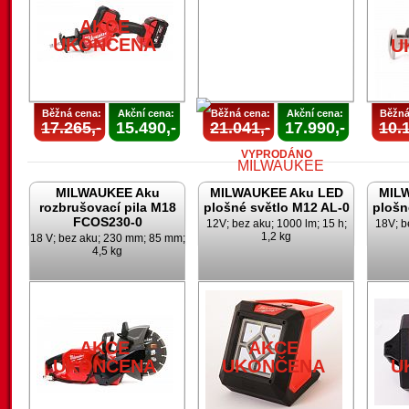
AKCE
UKONČENA
U
Běžná cena:
Akční cena:
Běžná cena:
Akční cena:
Běžná
17.265,-
15.490,-
21.041,-
17.990,-
10.1
VYPRODÁNO
MILWAUKEE Aku
MILWAUKEE Aku LED
MIL
rozbrušovací pila M18
plošné světlo M12 AL-0
plošn
FCOS230-0
12V; bez aku; 1000 lm; 15 h;
18V; b
1,2 kg
18 V; bez aku; 230 mm; 85 mm;
4,5 kg
AKCE
UKONČENA
AKCE
AKCE
UKONČENA
UKONČENA
U