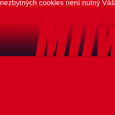
nezbytných cookies není nutný Váš
AKCE
AKCE
UKONČENA
UKONČENA