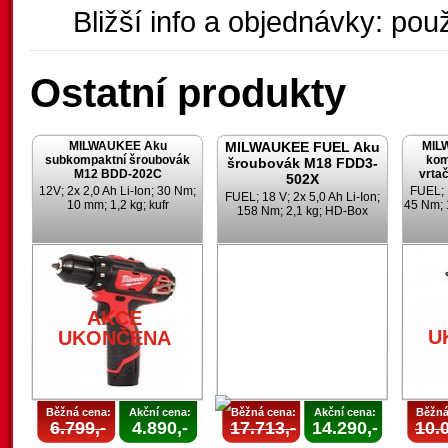
Bližší info a objednávky: použ
Ostatní produkty
MILWAUKEE Aku
MILWAUKEE FUEL Aku
MIL
subkompaktní šroubovák
kom
šroubovák M18 FDD3-
M12 BDD-202C
vrta
502X
12V; 2x 2,0 Ah Li-Ion; 30 Nm;
FUEL; 1
FUEL; 18 V; 2x 5,0 Ah Li-Ion;
10 mm; 1,2 kg; kufr
45 Nm; 
158 Nm; 2,1 kg; HD-Box
AKCE
U
UKONČENA
Běžná cena:
Akční cena:
Běžná cena:
Akční cena:
Běžná
6.799,-
4.890,-
17.713,-
14.290,-
10.0