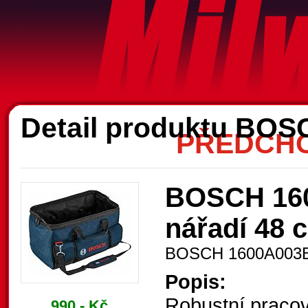
A
Detail produktu BO
PŘEDCHO
BOSCH 160
nářadí 48 
BOSCH 1600A003
Popis:
Robustní pracovn
990,- Kč