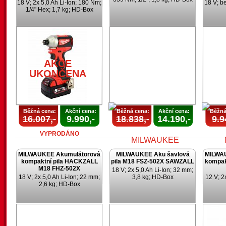
18 V; 2x 5,0 Ah Li-Ion; 180 Nm;
18 V; b
1/4" Hex; 1,7 kg; HD-Box
AKCE
UKONČENA
AKCE
UKONČENA
Běžná cena:
Akční cena:
Běžná cena:
Akční cena:
Běžná
16.007,-
9.990,-
18.838,-
14.190,-
9.9
VYPRODÁNO
MILWAUKEE Akumulátorová
MILWAUKEE Aku šavlová
MILWA
kompaktní pila HACKZALL
pila M18 FSZ-502X SAWZALL
kompak
M18 FHZ-502X
18 V; 2x 5,0 Ah Li-Ion; 32 mm;
18 V; 2x 5,0 Ah Li-Ion; 22 mm;
3,8 kg; HD-Box
12 V; 2
2,6 kg; HD-Box
AKCE
UKONČENA
U