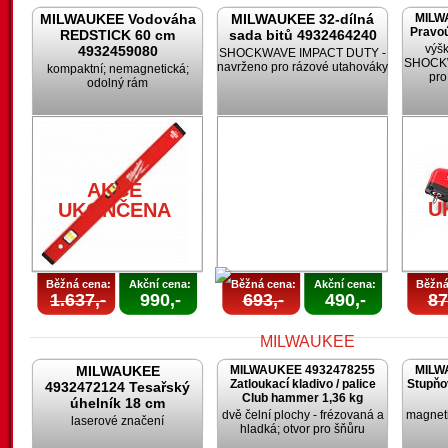
MILWAUKEE Vodováha
MILWAUKEE 32-dílná
MILW
Pravoú
REDSTICK 60 cm
sada bitů 4932464240
výšk
4932459080
SHOCKWAVE IMPACT DUTY -
SHOCKW
navrženo pro rázové utahováky
kompaktní; nemagnetická;
pro
odolný rám
AKCE
AKCE
UKONČENA
UKONČENA
AKCE
U
UKONČENA
Běžná cena:
Akční cena:
Běžná cena:
Akční cena:
Běžná
1.637,-
990,-
693,-
490,-
87
MILWAUKEE
MILWAUKEE 4932478255
MILW
Zatloukací kladivo / palice
Stupňo
4932472124 Tesařský
Club hammer 1,36 kg
úhelník 18 cm
dvě čelní plochy - frézovaná a
magneti
laserové značení
hladká; otvor pro šňůru