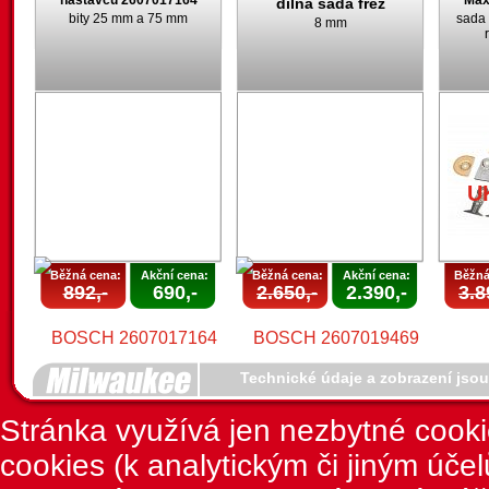
nástavců 2607017164
Max
dílná sada fréz
bity 25 mm a 75 mm
sada 
8 mm
U
Běžná cena:
Akční cena:
Běžná cena:
Akční cena:
Běžná
892,-
690,-
2.650,-
2.390,-
3.8
Technické údaje a zobrazení jso
Stránka využívá jen nezbytné cook
cookies (k analytickým či jiným úče