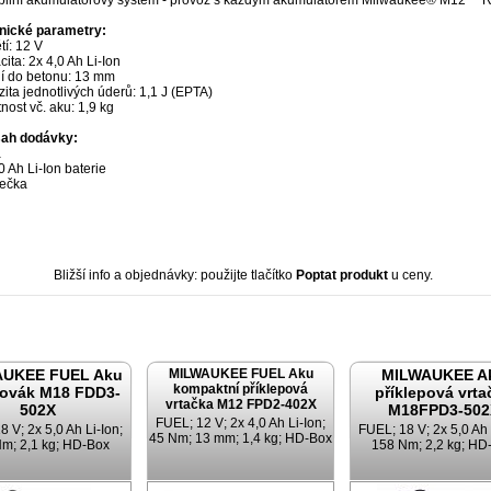
ibilní akumulátorový systém - provoz s každým akumulátorem Milwaukee® M12
nické parametry:
í: 12 V
ita: 2x 4,0 Ah Li-Ion
ní do betonu: 13 mm
zita jednotlivých úderů: 1,1 J (EPTA)
ost vč. aku: 1,9 kg
ah dodávky:
a
0 Ah Li-Ion baterie
ječka
Bližší info a objednávky: použijte tlačítko
Poptat produkt
u ceny.
AUKEE FUEL Aku
MILWAUKEE FUEL Aku
MILWAUKEE A
kompaktní příklepová
ovák M18 FDD3-
příklepová vrta
vrtačka M12 FPD2-402X
502X
M18FPD3-502
FUEL; 12 V; 2x 4,0 Ah Li-Ion;
 V; 2x 5,0 Ah Li-Ion;
FUEL; 18 V; 2x 5,0 Ah 
45 Nm; 13 mm; 1,4 kg; HD-Box
m; 2,1 kg; HD-Box
158 Nm; 2,2 kg; HD