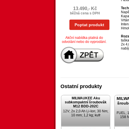
Flex
13.490,- Kč
Tech
Napět
běžná cena s DPH
Kapac
Vrtá
Inten
Poptat produkt
Hmotn
Rozs
Akční nabídka platná do
tašk
odvolání nebo do vyprodání.
2x 4,
nabí
Ostatní produkty
MILWAUKEE Aku
MILW
subkompaktní šroubovák
šroub
M12 BDD-202C
12V; 2x 2,0 Ah Li-Ion; 30 Nm;
FUEL; 18
10 mm; 1,2 kg; kufr
158 N