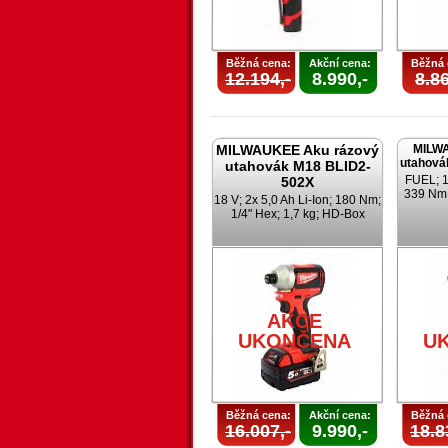
Běžná cena:
Akční cena:
Běžná 
12.194,-
8.990,-
8.86
MILWAUKEE Aku rázový
MILWA
utahová
utahovák M18 BLID2-
FUEL; 18
502X
339 Nm;
18 V; 2x 5,0 Ah Li-Ion; 180 Nm;
1/4" Hex; 1,7 kg; HD-Box
AKCE
UKONČENA
U
Běžná cena:
Akční cena:
Běžná 
16.007,-
9.990,-
18.8