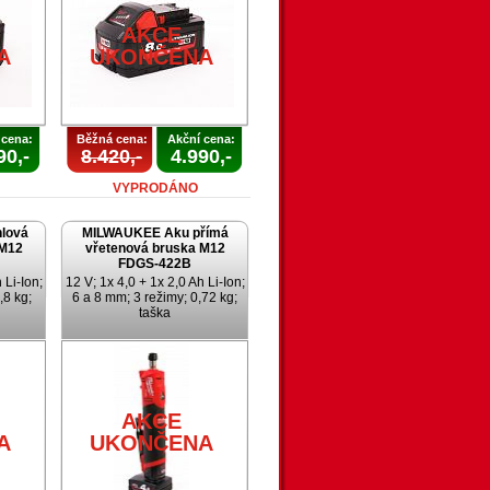
AKCE
A
UKONČENA
 cena:
Běžná cena:
Akční cena:
90,-
8.420,-
4.990,-
VYPRODÁNO
lová
MILWAUKEE Aku přímá
 M12
vřetenová bruska M12
FDGS-422B
 Li-Ion;
12 V; 1x 4,0 + 1x 2,0 Ah Li-Ion;
,8 kg;
6 a 8 mm; 3 režimy; 0,72 kg;
taška
AKCE
A
UKONČENA