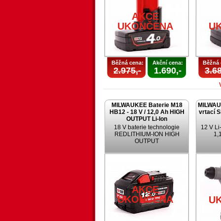
AKCE
UKONČENA
U
Běžná cena:
Akční cena:
Běžná 
2.975,-
1.690,-
3.68
MILWAUKEE Baterie M18
MILWAU
HB12 - 18 V / 12,0 Ah HIGH
vrtací 
OUTPUT Li-Ion
18 V baterie technologie
12 V Li-
REDLITHIUM-ION HIGH
1,1
OUTPUT
AKCE
UKONČENA
U