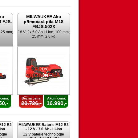
ku
MILWAUKEE Aku
8 FJS-
přímočará pila M18
FBJS-502X
; 25 mm;
18 V; 2x 5,0 Ah Li-Ion; 100 mm;
25 mm; 2,8 kg
AKCE
A
UKONČENA
 cena:
Běžná cena:
Akční cena:
50,-
20.726,-
16.990,-
M12 B2
MILWAUKEE Baterie M12 B3
-Ion
- 12 V / 3,0 Ah - Li-Ion
logie
12 V baterie technologie