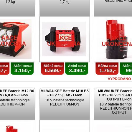
REDLITHIUM-IO
1,2 kg
1,7 kg
AKCE
AKCE
AKCE
KONČENA
UKONČENA
UKONČEN
cena:
Akční cena:
Běžná cena:
Akční cena:
Běžná cena:
Akční
7,-
3.150,-
6.569,-
3.490,-
1.753,-
99
VYPRODÁNO
KEE Baterie M12 B6
MILWAUKEE Baterie M18 B5
MILWAUKEE Bateri
 V / 6,0 Ah - Li-Ion
- 18 V / 5,0 Ah - Li-Ion
HB5 - 18 V / 5,5 Ah
OUTPUT Li-Ion
baterie technologie
18 V baterie technologie
DLITHIUM-ION
REDLITHIUM-ION
18 V baterie techno
REDLITHIUM-ION 
OUTPUT