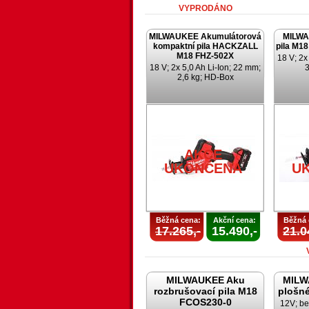
VYPRODÁNO
MILWAUKEE Akumulátorová
MILWA
kompaktní pila HACKZALL
pila M1
M18 FHZ-502X
18 V; 2x
18 V; 2x 5,0 Ah Li-Ion; 22 mm;
3
2,6 kg; HD-Box
AKCE
UKONČENA
U
Běžná cena:
Akční cena:
Běžná 
17.265,-
15.490,-
21.0
MILWAUKEE Aku
MILW
rozbrušovací pila M18
plošné
FCOS230-0
12V; be