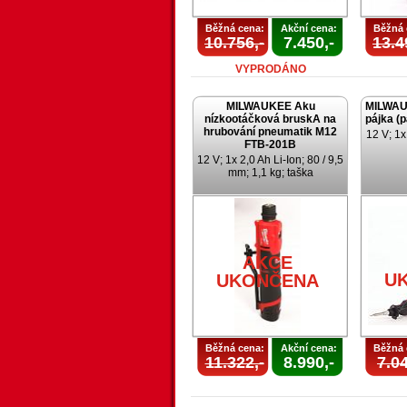
Běžná cena:
Akční cena:
Běžná 
10.756,-
7.450,-
13.4
VYPRODÁNO
MILWAUKEE Aku
MILWAU
nízkootáčková bruskA na
pájka (
hrubování pneumatik M12
12 V; 1x
FTB-201B
12 V; 1x 2,0 Ah Li-Ion; 80 / 9,5
mm; 1,1 kg; taška
AKCE
U
UKONČENA
Běžná cena:
Akční cena:
Běžná 
11.322,-
8.990,-
7.04