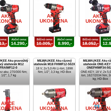
AKCE
AKCE
AKCE
UKONČENA
KONČENA
UKONČEN
cena:
Akční cena:
Běžná cena:
Akční cena:
Běžná cena:
Akční
13,-
14.290,-
10.005,-
8.990,-
18.052,-
12.9
KEE Aku pravoúhlý
MILWAUKEE Aku rázový
MILWAUKEE Aku rá
vý utahovák M12
utahovák M18 FHIWF12-502X
utahovák ONE-KEY
FRAIWF12-0
ONEFHIWF34-50
18 V; 2x 5,0 Ah Li-Ion; 1898
ez aku; 270/300 Nm;
Nm; 1/2"; 3,3 kg; HD-Box
ONE-KEY; 18 V; 2x 5,0
1/2"; 1,7 kg
Ion; 1627/2034 Nm; 3/
kg; HD-Box
AKCE
AKCE
AKCE
KONČENA
UKONČENA
UKONČEN