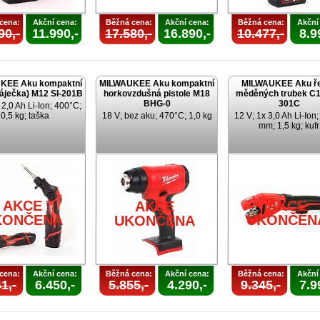
cena:
Akční cena:
Běžná cena:
Akční cena:
Běžná cena:
Akční
90,-
11.990,-
17.580,-
16.890,-
10.477,-
8.9
KEE Aku kompaktní
MILWAUKEE Aku kompaktní
MILWAUKEE Aku ř
páječka) M12 SI-201B
horkovzdušná pistole M18
měděných trubek C1
BHG-0
301C
 2,0 Ah Li-Ion; 400°C;
0,5 kg; taška
18 V; bez aku; 470°C; 1,0 kg
12 V; 1x 3,0 Ah Li-Ion
mm; 1,5 kg; kufr
AKCE
AKCE
AKCE
KONČENA
UKONČEN
UKONČENA
cena:
Akční cena:
Běžná cena:
Akční cena:
Běžná cena:
Akční
1,-
6.450,-
5.855,-
4.290,-
9.345,-
7.9