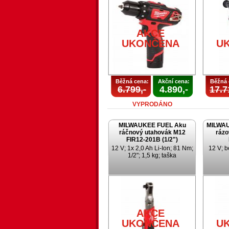
AKCE
UKONČENA
U
Běžná cena:
Akční cena:
Běžná 
6.799,-
4.890,-
17.7
VYPRODÁNO
MILWAUKEE FUEL Aku
MILWAU
ráčnový utahovák M12
rázo
FIR12-201B (1/2")
12 V; 1x 2,0 Ah Li-Ion; 81 Nm;
12 V; b
1/2"; 1,5 kg; taška
AKCE
UKONČENA
U