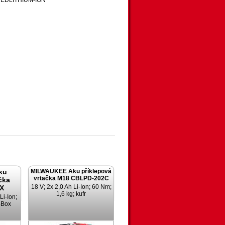
™ REDLITHIUM-ION™
ku
MILWAUKEE Aku příklepová
vrtačka M18 CBLPD-202C
čka
18 V; 2x 2,0 Ah Li-Ion; 60 Nm;
X
1,6 kg; kufr
Li-Ion;
-Box