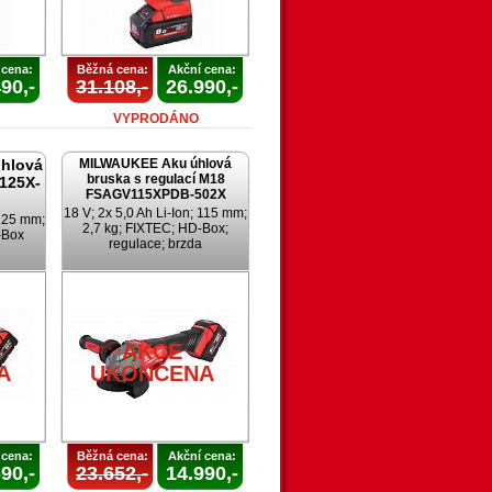
 cena:
Běžná cena:
Akční cena:
90,-
31.108,-
26.990,-
VYPRODÁNO
hlová
MILWAUKEE Aku úhlová
bruska s regulací M18
125X-
FSAGV115XPDB-502X
18 V; 2x 5,0 Ah Li-Ion; 115 mm;
 125 mm;
2,7 kg; FIXTEC; HD-Box;
-Box
regulace; brzda
AKCE
A
UKONČENA
 cena:
Běžná cena:
Akční cena:
90,-
23.652,-
14.990,-