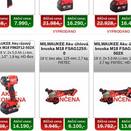
cena:
Akční cena:
Běžná cena:
Akční cena:
Běžná cena:
Akční
8,-
7.990,-
21.984,-
16.290,-
22.928,-
16.4
VYPRODÁNO
VYPRODÁNO
UKEE Aku rázový
MILWAUKEE Aku úhlová
MILWAUKEE Aku ú
k M18 FIW2F12-502X
bruska M18 FSAG125X-
bruska M18 FSAG
 V; 2x 5,0 Ah Li-Ion;
0
502X
 1/2"; 1,8 kg; HD-Box
18 V; bez aku; 125 mm; 2,7 kg;
18 V; 2x 5,0 Ah Li-Ion;
FIXTEC
2,7 kg; FIXTEC; HD
AKCE
AKCE
AKCE
UKONČENA
UKONČEN
KONČENA
cena:
Akční cena:
Běžná cena:
Akční cena:
Běžná cena:
Akční
38,-
14.190,-
9.945,-
6.100,-
19.782,-
13.6