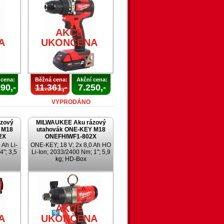
AKCE
A
UKONČENA
 cena:
Běžná cena:
Akční cena:
90,-
11.361,-
7.250,-
VYPRODÁNO
zový
MILWAUKEE Aku rázový
 M18
utahovák ONE-KEY M18
2X
ONEFHIWF1-802X
 Ah Li-
ONE-KEY; 18 V; 2x 8,0 Ah HO
4"; 3,5
Li-Ion; 2033/2400 Nm; 1"; 5,9
kg; HD-Box
AKCE
A
UKONČENA