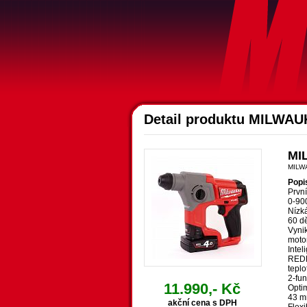
Detail produktu MILWA
MI
MILW
Popi
První
0-900
Nízká
60 dě
Vynik
motor
Inte
REDLI
teplo
2-fun
11.990,- Kč
Opti
43 m
akční cena s DPH