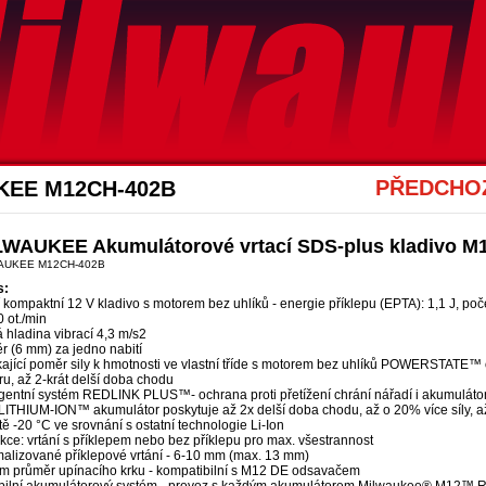
Akce Mwk
PŘEDCHOZ
UKEE M12CH-402B
LWAUKEE Akumulátorové vrtací SDS-plus kladivo M
AUKEE M12CH-402B
s:
 kompaktní 12 V kladivo s motorem bez uhlíků - energie příklepu (EPTA): 1,1 J, poče
 ot./min
 hladina vibrací 4,3 m/s2
r (6 mm) za jedno nabití
ající poměr sily k hmotnosti ve vlastní tříde s motorem bez uhlíků POWERSTATE™ o
u, až 2-krát delší doba chodu
ligentní systém REDLINK PLUS™- ochrana proti přetížení chrání nářadí i akumulá
THIUM-ION™ akumulátor poskytuje až 2x delší doba chodu, až o 20% více síly, až 2x
tě -20 °C ve srovnání s ostatní technologie Li-Ion
kce: vrtání s příklepem nebo bez příklepu pro max. všestrannost
malizované příklepové vrtání - 6-10 mm (max. 13 mm)
m průměr upínacího krku - kompatibilní s M12 DE odsavačem