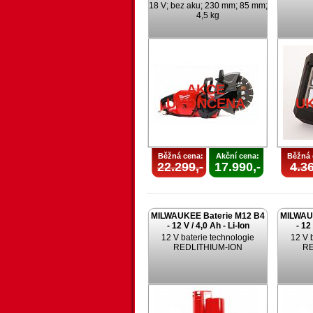
18 V; bez aku; 230 mm; 85 mm;
4,5 kg
AKCE
UKONČENA
U
Běžná cena:
Akční cena:
Běžná 
22.299,-
17.990,-
4.36
MILWAUKEE Baterie M12 B4
MILWAU
- 12 V / 4,0 Ah - Li-Ion
- 12
12 V baterie technologie
12 V 
REDLITHIUM-ION
RE