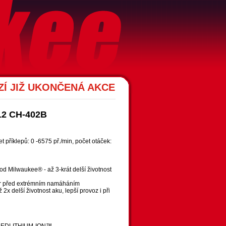
Í JIŽ UKONČENÁ AKCE
12 CH-402B
t příklepů: 0 -6575 př./min, počet otáček:
d Milwaukee® - až 3-krát delší životnost
tor před extrémním namáháním
 delší životnost aku, lepší provoz i při