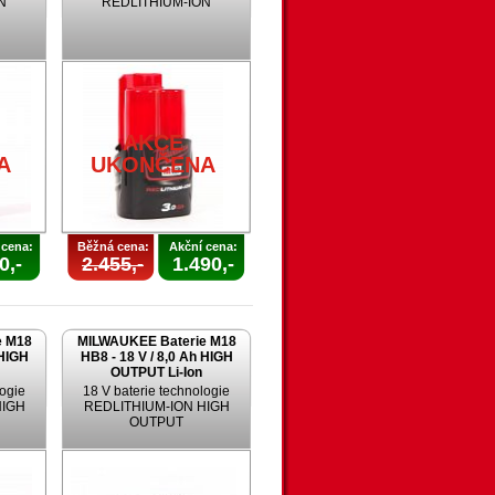
N
REDLITHIUM-ION
AKCE
A
UKONČENA
 cena:
Běžná cena:
Akční cena:
0,-
2.455,-
1.490,-
e M18
MILWAUKEE Baterie M18
 HIGH
HB8 - 18 V / 8,0 Ah HIGH
OUTPUT Li-Ion
logie
18 V baterie technologie
HIGH
REDLITHIUM-ION HIGH
OUTPUT