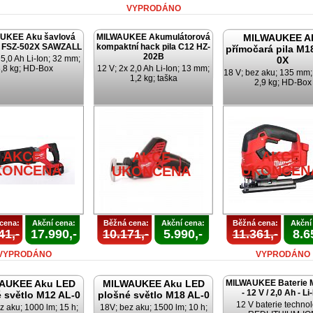
VYPRODÁNO
UKEE Aku šavlová
MILWAUKEE Akumulátorová
MILWAUKEE A
8 FSZ-502X SAWZALL
kompaktní hack pila C12 HZ-
přímočará pila M1
202B
 5,0 Ah Li-Ion; 32 mm;
0X
,8 kg; HD-Box
12 V; 2x 2,0 Ah Li-Ion; 13 mm;
18 V; bez aku; 135 mm
1,2 kg; taška
2,9 kg; HD-Box
AKCE
AKCE
AKCE
KONČENA
UKONČEN
UKONČENA
cena:
Akční cena:
Běžná cena:
Akční cena:
Běžná cena:
Akční
41,-
17.990,-
10.171,-
5.990,-
11.361,-
8.6
VYPRODÁNO
VYPRODÁNO
AUKEE Aku LED
MILWAUKEE Aku LED
MILWAUKEE Baterie 
- 12 V / 2,0 Ah - Li
 světlo M12 AL-0
plošné světlo M18 AL-0
12 V baterie techno
z aku; 1000 lm; 15 h;
18V; bez aku; 1500 lm; 10 h;