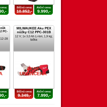
 cena:
Běžná cena:
Akční cena:
90,-
10.852,-
9.990,-
ezák
MILWAUKEE Aku PEX
2 PC-
nůžky C12 PPC-301B
12 V; 1x 3,0 Ah Li-Ion; 1,9 kg;
; 12-28
taška
AKCE
A
UKONČENA
 cena:
Běžná cena:
Akční cena:
90,-
9.349,-
7.990,-