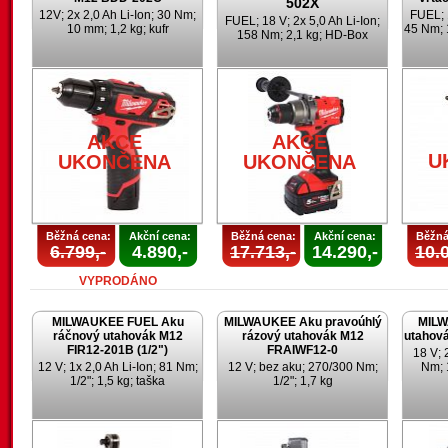
502X
12V; 2x 2,0 Ah Li-Ion; 30 Nm;
FUEL; 1
FUEL; 18 V; 2x 5,0 Ah Li-Ion;
10 mm; 1,2 kg; kufr
45 Nm; 
158 Nm; 2,1 kg; HD-Box
AKCE
AKCE
U
UKONČENA
UKONČENA
Běžná cena:
Akční cena:
Běžná cena:
Akční cena:
Běžná
6.799,-
4.890,-
17.713,-
14.290,-
10.0
VYPRODÁNO
MILWAUKEE FUEL Aku
MILWAUKEE Aku pravoúhlý
MILW
ráčnový utahovák M12
rázový utahovák M12
utahov
FIR12-201B (1/2")
FRAIWF12-0
18 V; 
12 V; 1x 2,0 Ah Li-Ion; 81 Nm;
12 V; bez aku; 270/300 Nm;
Nm; 
1/2"; 1,5 kg; taška
1/2"; 1,7 kg