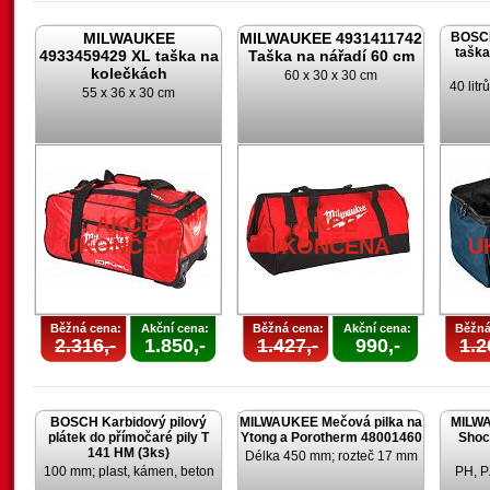
MILWAUKEE
MILWAUKEE 4931411742
BOSCH
taška
4933459429 XL taška na
Taška na nářadí 60 cm
kolečkách
60 x 30 x 30 cm
40 lit
55 x 36 x 30 cm
AKCE
AKCE
UKONČENA
UKONČENA
U
Běžná cena:
Akční cena:
Běžná cena:
Akční cena:
Běžná
2.316,-
1.850,-
1.427,-
990,-
1.2
BOSCH Karbidový pilový
MILWAUKEE Mečová pilka na
MILWA
plátek do přímočaré pily T
Ytong a Porotherm 48001460
Shoc
141 HM (3ks)
Délka 450 mm; rozteč 17 mm
100 mm; plast, kámen, beton
PH, P