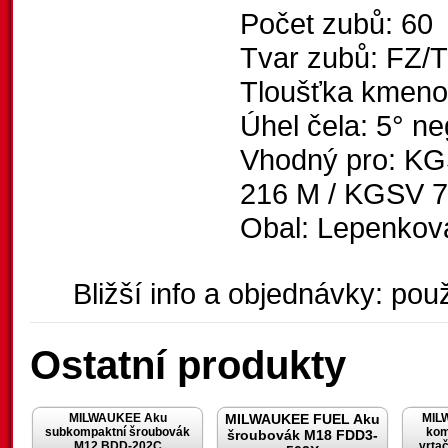
Počet zubů: 60
Tvar zubů: FZ/
Tloušťka kmeno
Úhel čela: 5° ne
Vhodný pro: KG
216 M / KGSV 7
Obal: Lepenkov
Bližší info a objednávky: použ
Ostatní produkty
MILWAUKEE Aku
MILWAUKEE FUEL Aku
MIL
subkompaktní šroubovák
kom
šroubovák M18 FDD3-
M12 BDD-202C
vrta