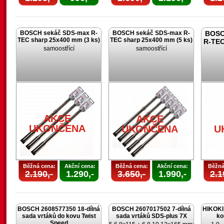
BOSCH sekáč SDS-max R-
BOSCH sekáč SDS-max R-
BOSC
TEC sharp 25x400 mm (3 ks)
TEC sharp 25x400 mm (5 ks)
R-TEC
samoostřící
samoostřící
AKCE
AKCE
UKONČENA
UKONČENA
U
Běžná cena:
Akční cena:
Běžná cena:
Akční cena:
Běžná
2.190,-
1.290,-
3.650,-
1.990,-
2.1
BOSCH 2608577350 18-dílná
BOSCH 2607017502 7-dílná
HIKOKI 
sada vrtáků do kovu Twist
sada vrtáků SDS-plus 7X
ko
Speed