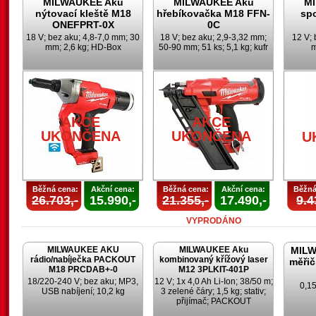
MILWAUKEE Aku
MILWAUKEE Aku
M
nýtovací kleště M18
hřebíkovačka M18 FFN-
sp
ONEFPRT-0X
0C
18 V; bez aku; 4,8-7,0 mm; 30
18 V; bez aku; 2,9-3,32 mm;
12 V; 
mm; 2,6 kg; HD-Box
50-90 mm; 51 ks; 5,1 kg; kufr
m
AKCE
AKCE
UKONČENA
UKONČENA
U
Běžná cena:
Akční cena:
Běžná cena:
Akční cena:
Běžná
26.703,-
15.990,-
21.355,-
17.490,-
9.4
VYPRODÁNO
MILWAUKEE AKU
MILWAUKEE Aku
MILW
rádio/nabíječka PACKOUT
kombinovaný křížový laser
měřič
M18 PRCDAB+-0
M12 3PLKIT-401P
18/220-240 V; bez aku; MP3,
12 V; 1x 4,0 Ah Li-Ion; 38/50 m;
0,15
USB nabíjení; 10,2 kg
3 zelené čáry; 1,5 kg; stativ;
přijímač; PACKOUT