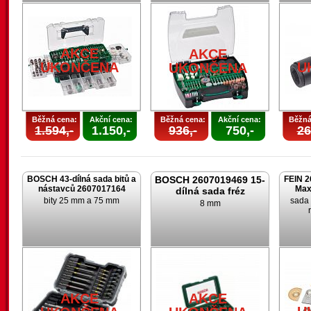
AKCE
AKCE
UKONČENA
U
UKONČENA
Běžná cena:
Akční cena:
Běžná cena:
Akční cena:
Běžná
1.594,-
1.150,-
936,-
750,-
26
BOSCH 43-dílná sada bitů a
BOSCH 2607019469 15-
FEIN 2
nástavců 2607017164
Max
dílná sada fréz
bity 25 mm a 75 mm
sada 
8 mm
AKCE
AKCE