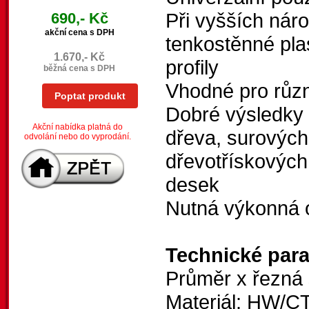
Při vyšších náro
690,- Kč
akční cena s DPH
tenkostěnné pla
1.670,- Kč
profily
běžná cena s DPH
Vhodné pro různé
Poptat produkt
Dobré výsledky 
Akční nabídka platná do
dřeva, surovýc
odvolání nebo do vyprodání.
dřevotřískových
desek
Nutná výkonná o
Technické par
Průměr x řezná 
Materiál: HW/C