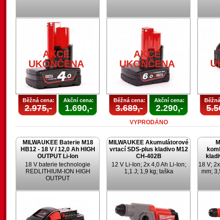
AKCE
AKCE
U
UKONČENA
UKONČENA
Běžná cena:
Akční cena:
Běžná cena:
Akční cena:
Běžná
2.975,-
1.690,-
3.689,-
2.290,-
5.5
VYPRODÁNO
MILWAUKEE Baterie M18
MILWAUKEE Akumulátorové
M
HB12 - 18 V / 12,0 Ah HIGH
vrtací SDS-plus kladivo M12
komb
OUTPUT Li-Ion
CH-402B
klad
18 V baterie technologie
12 V Li-Ion; 2x 4,0 Ah Li-Ion;
18 V; 2x
REDLITHIUM-ION HIGH
1,1 J; 1,9 kg; taška
mm; 3,
OUTPUT