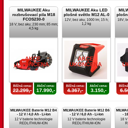
MILWAUKEE Aku
MILWAUKEE Aku LED
MIL
rozbrušovací pila M18
plošné světlo M12 AL-0
plošn
FCOS230-0
12V; bez aku; 1000 lm; 15 h;
18V; b
1,2 kg
18 V; bez aku; 230 mm; 85 mm;
4,5 kg
AKCE
AKCE
UKONČENA
UKONČENA
U
Běžná cena:
Akční cena:
Běžná cena:
Akční cena:
Běžná
22.299,-
17.990,-
4.367,-
3.150,-
6.5
MILWAUKEE Baterie M12 B4
MILWAUKEE Baterie M12 B6
MILWAU
- 12 V / 4,0 Ah - Li-Ion
- 12 V / 6,0 Ah - Li-Ion
- 1
12 V baterie technologie
12 V baterie technologie
18 V
REDLITHIUM-ION
REDLITHIUM-ION
R