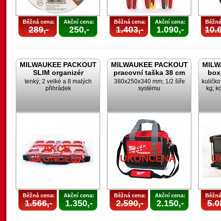
Běžná cena:
Akční cena:
Běžná cena:
Akční cena:
Běžná
289,-
250,-
1.403,-
1.090,-
10.6
MILWAUKEE PACKOUT
MILWAUKEE PACKOUT
MILW
SLIM organizér
pracovní taška 38 cm
box
tenký; 2 velké a 8 malých
380x250x340 mm; 1/2 šíře
kuličk
přihrádek
systému
kg; k
AKCE
AKCE
UKONČENA
UKONČENA
U
Běžná cena:
Akční cena:
Běžná cena:
Akční cena:
Běžná
1.566,-
1.350,-
2.590,-
2.150,-
5.0