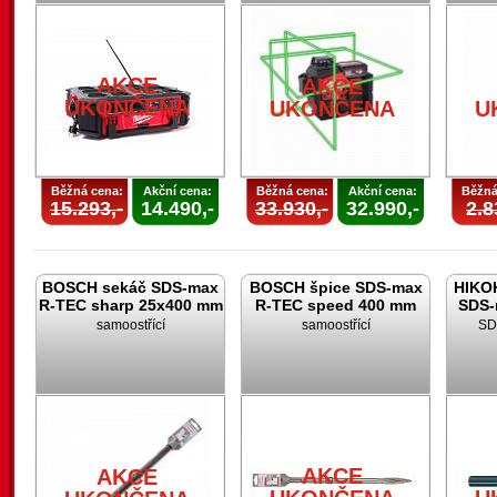
AKCE
AKCE
UKONČENA
UKONČENA
U
Běžná cena:
Akční cena:
Běžná cena:
Akční cena:
Běžná
15.293,-
14.490,-
33.930,-
32.990,-
2.8
BOSCH sekáč SDS-max
BOSCH špice SDS-max
HIKOK
R-TEC sharp 25x400 mm
R-TEC speed 400 mm
SDS-
samoostřící
samoostřící
SD
AKCE
AKCE