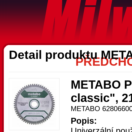
A
Detail produktu ME
PŘEDCHO
METABO Pil
classic", 2
METABO 6280660
Popis:
Univerzální použ