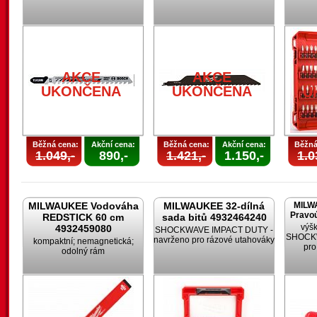
AKCE
AKCE
UKONČENA
UKONČENA
U
Běžná cena:
Akční cena:
Běžná cena:
Akční cena:
Běžná
1.049,-
890,-
1.421,-
1.150,-
1.0
MILWAUKEE Vodováha
MILWAUKEE 32-dílná
MILW
Pravoú
REDSTICK 60 cm
sada bitů 4932464240
výšk
4932459080
SHOCKWAVE IMPACT DUTY -
SHOCKW
navrženo pro rázové utahováky
kompaktní; nemagnetická;
pro
odolný rám