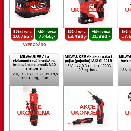
AKCE
AKCE
UKONČENA
U
UKONČENA
Běžná cena:
Akční cena:
Běžná cena:
Akční cena:
Běžná
10.756,-
7.450,-
13.490,-
11.990,-
17.5
VYPRODÁNO
MILWAUKEE Aku
MILWAUKEE Aku kompaktní
MILWA
nízkootáčková bruskA na
pájka (páječka) M12 SI-201B
horko
hrubování pneumatik M12
12 V; 1x 2,0 Ah Li-Ion; 400°C;
FTB-201B
0,5 kg; taška
18 V; 
12 V; 1x 2,0 Ah Li-Ion; 80 / 9,5
mm; 1,1 kg; taška
AKCE
AKCE
UKONČENA
UKONČENA
U