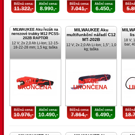
Běžná cena:
Akční cena:
Běžná cena:
Akční cena:
Běžná
11.322,-
8.990,-
7.041,-
6.450,-
5.8
MILWAUKEE Aku řezák na
MILWAUKEE Aku
MILWA
nerezové trubky M12 PCSS-
multifunkční nářadí C12
li
202B RAPTOR
MT-202B
18 V; 1
12 V; 2x 2,0 Ah Li-Ion; 12-15-
bar; 4
12 V; 2x 2,0 Ah Li-Ion; 1,5°; 1,0
18-22-28 mm; 1,5 kg; taška
kg; taška
AKCE
AKCE
UKONČENA
UKONČENA
U
Běžná cena:
Akční cena:
Běžná cena:
Akční cena:
Běžná
10.976,-
10.490,-
7.864,-
6.490,-
18.7