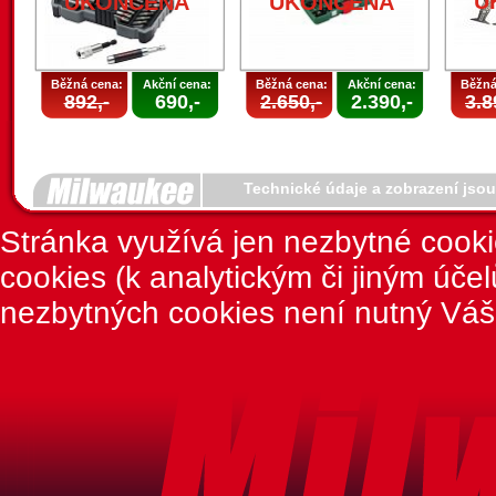
U
UKONČENA
UKONČENA
Běžná cena:
Akční cena:
Běžná cena:
Akční cena:
Běžná
892,-
690,-
2.650,-
2.390,-
3.8
Technické údaje a zobrazení jso
Stránka využívá jen nezbytné cook
cookies (k analytickým či jiným úče
nezbytných cookies není nutný Váš