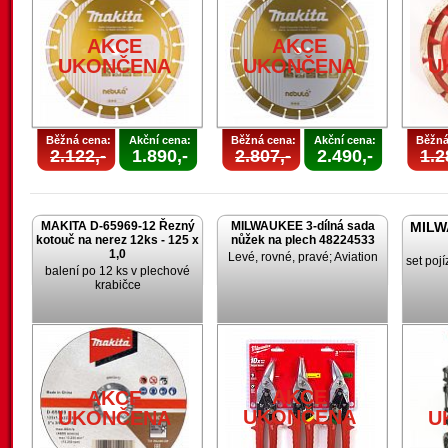
AKCE
AKCE
UKONČENA
UKONČENA
U
Běžná cena:
Akční cena:
Běžná cena:
Akční cena:
Běžná
2.122,-
1.890,-
2.807,-
2.490,-
1.2
MAKITA D-65969-12 Řezný
MILWAUKEE 3-dílná sada
MILW
kotouč na nerez 12ks - 125 x
nůžek na plech 48224533
1,0
Levé, rovné, pravé; Aviation
set poj
balení po 12 ks v plechové
krabičce
AKCE
AKCE
UKONČENA
UKONČENA
U