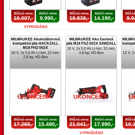
Běžná cena:
Akční cena:
Běžná cena:
Akční cena:
Běžná
16.007,-
9.990,-
18.838,-
14.190,-
9.9
VYPRODÁNO
MILWAUKEE Akumulátorová
MILWAUKEE Aku šavlová
MILWA
kompaktní pila HACKZALL
pila M18 FSZ-502X SAWZALL
kompak
M18 FHZ-502X
18 V; 2x 5,0 Ah Li-Ion; 32 mm;
18 V; 2x 5,0 Ah Li-Ion; 22 mm;
3,8 kg; HD-Box
12 V; 2
2,6 kg; HD-Box
AKCE
AKCE
UKONČENA
UKONČENA
U
Běžná cena:
Akční cena:
Běžná cena:
Akční cena:
Běžná
17.265,-
15.490,-
21.041,-
17.990,-
10.1
VYPRODÁNO