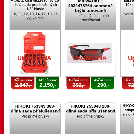
MILWAUKEE 4932480457 10-
MILWAUKEE
MILW
dílná sada prodloužených
10ks
4932478764 ochranné
1/2" hlavic
brýle tónované
10, 11, 12, 13, 14, 17, 19, 21,
venti
Lehké, pružné, odolné
22, 24 mm
zamlžování
AKCE
AKCE
UKONČENA
UKONČENA
U
Běžná cena:
Akční cena:
Běžná cena:
Akční cena:
Běžná
2.547,-
2.150,-
392,-
290,-
72
HIKOKI 753949 389-
HIKOKI 753948 200-
HIKOK
adapt
dílná sada příslušenství
dílná sada příslušenství
z 1/2" 
Pro přímé brusky
Pro přímé brusky