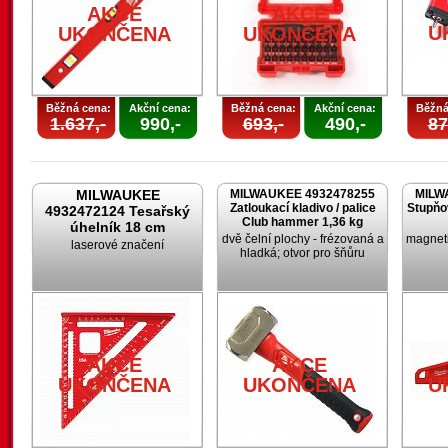
AKCE
AKCE
U
UKONČENA
UKONČENA
Běžná cena:
Akční cena:
Běžná cena:
Akční cena:
Běžná
1.637,-
990,-
693,-
490,-
87
MILWAUKEE
MILWAUKEE 4932478255
MILW
Zatloukací kladivo / palice
Stupňo
4932472124 Tesařský
Club hammer 1,36 kg
úhelník 18 cm
dvě čelní plochy - frézovaná a
magneti
laserové značení
hladká; otvor pro šňůru
AKCE
AKCE
UKONČENA
UKONČENA
U