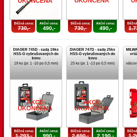
UKONČENA
U
UKONČENA
Běžná cena:
Akční cena:
Běžná cena:
Akční cena:
Běžná
730,-
490,-
730,-
490,-
1.7
DIAGER 745D - sada 19ks
DIAGER 747D - sada 25ks
MILWA
HSS-G vybrušovaných do
HSS-G vybrušovaných do
vrt
kovu
kovu
19 ks (pr. 1 -10 po 0,5 mm)
25 ks (pr. 1 -13 po 0,5 mm)
válcov
AKCE
AKCE
U
UKONČENA
UKONČENA
Běžná cena:
Akční cena:
Běžná cena:
Akční cena:
Běžná
1.293,-
990,-
2.690,-
2.190,-
1.2