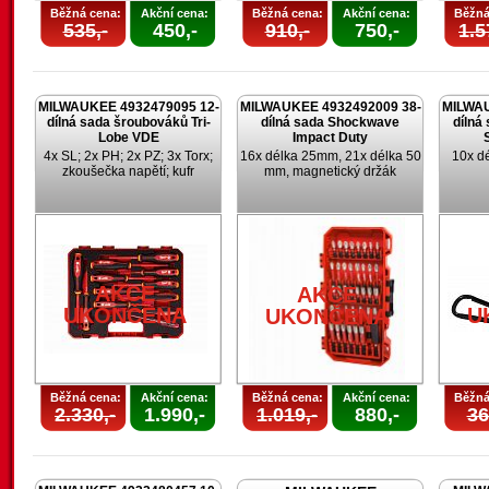
Běžná cena:
Akční cena:
Běžná cena:
Akční cena:
Běžná
535,-
450,-
910,-
750,-
1.5
MILWAUKEE 4932479095 12-
MILWAUKEE 4932492009 38-
MILWAU
dílná sada šroubováků Tri-
dílná sada Shockwave
dílná
Lobe VDE
Impact Duty
4x SL; 2x PH; 2x PZ; 3x Torx;
16x délka 25mm, 21x délka 50
10x d
zkoušečka napětí; kufr
mm, magnetický držák
AKCE
AKCE
UKONČENA
U
UKONČENA
Běžná cena:
Akční cena:
Běžná cena:
Akční cena:
Běžná
2.330,-
1.990,-
1.019,-
880,-
36