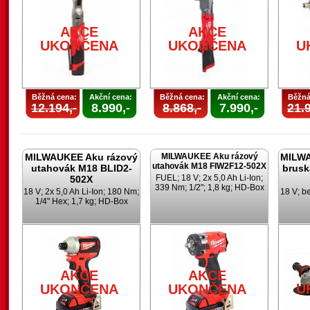
AKCE
AKCE
UKONČENA
UKONČENA
U
Běžná cena:
Akční cena:
Běžná cena:
Akční cena:
Běžná
12.194,-
8.990,-
8.868,-
7.990,-
21.9
MILWAUKEE Aku rázový
MILWAUKEE Aku rázový
MILWA
utahovák M18 FIW2F12-502X
utahovák M18 BLID2-
brusk
FUEL; 18 V; 2x 5,0 Ah Li-Ion;
502X
339 Nm; 1/2"; 1,8 kg; HD-Box
18 V; 2x 5,0 Ah Li-Ion; 180 Nm;
18 V; b
1/4" Hex; 1,7 kg; HD-Box
AKCE
AKCE
U
UKONČENA
UKONČENA