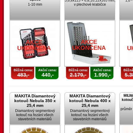
5,6,8x115 + 6,8,10,12x165 mm;
1,0 
1-10 mm
v plechové krabičce
AKCE
AKCE
UKONČENA
UKONČENA
U
Běžná cena:
Akční cena:
Běžná cena:
Akční cena:
Běžná
483,-
440,-
2.179,-
1.990,-
5.3
MAKITA Diamantový
MAKITA Diamantový
MILW
kotouč
kotouč Nebula 350 x
kotouč Nebula 400 x
25,4 mm
25,4 mm
průměr
Diamantový segmentový
Diamantový segmentový
kotouč na řezání všech
kotouč na řezání všech
stavebních materiálů
stavebních materiálů