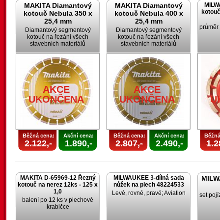
MAKITA Diamantový
MAKITA Diamantový
MILW
kotouč
kotouč Nebula 350 x
kotouč Nebula 400 x
25,4 mm
25,4 mm
průměr
Diamantový segmentový
Diamantový segmentový
kotouč na řezání všech
kotouč na řezání všech
stavebních materiálů
stavebních materiálů
AKCE
AKCE
UKONČENA
UKONČENA
U
Běžná cena:
Akční cena:
Běžná cena:
Akční cena:
Běžná
2.122,-
1.890,-
2.807,-
2.490,-
1.2
MAKITA D-65969-12 Řezný
MILWAUKEE 3-dílná sada
MILW
kotouč na nerez 12ks - 125 x
nůžek na plech 48224533
1,0
Levé, rovné, pravé; Aviation
set poj
balení po 12 ks v plechové
krabičce