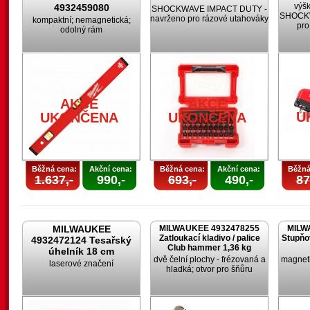
výšk
4932459080
SHOCKWAVE IMPACT DUTY -
SHOCKW
navrženo pro rázové utahováky
kompaktní; nemagnetická;
pro
odolný rám
AKCE
AKCE
U
UKONČENA
UKONČENA
Běžná cena:
Akční cena:
Běžná cena:
Akční cena:
Běžná
1.637,-
990,-
693,-
490,-
87
MILWAUKEE
MILWAUKEE 4932478255
MILW
Zatloukací kladivo / palice
Stupňo
4932472124 Tesařský
Club hammer 1,36 kg
úhelník 18 cm
dvě čelní plochy - frézovaná a
magneti
laserové značení
hladká; otvor pro šňůru