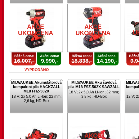
AKCE
AKCE
U
UKONČENA
UKONČENA
Běžná cena:
Akční cena:
Běžná cena:
Akční cena:
Běžná
16.007,-
9.990,-
18.838,-
14.190,-
9.9
VYPRODÁNO
MILWAUKEE Akumulátorová
MILWAUKEE Aku šavlová
MILWA
kompaktní pila HACKZALL
pila M18 FSZ-502X SAWZALL
kompak
M18 FHZ-502X
18 V; 2x 5,0 Ah Li-Ion; 32 mm;
18 V; 2x 5,0 Ah Li-Ion; 22 mm;
3,8 kg; HD-Box
12 V; 2
2,6 kg; HD-Box
AKCE
AKCE