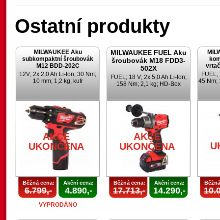
Ostatní produkty
MILWAUKEE Aku
MILWAUKEE FUEL Aku
MIL
subkompaktní šroubovák
kom
šroubovák M18 FDD3-
M12 BDD-202C
vrta
502X
12V; 2x 2,0 Ah Li-Ion; 30 Nm;
FUEL; 1
FUEL; 18 V; 2x 5,0 Ah Li-Ion;
10 mm; 1,2 kg; kufr
45 Nm; 
158 Nm; 2,1 kg; HD-Box
AKCE
AKCE
U
UKONČENA
UKONČENA
Běžná cena:
Akční cena:
Běžná cena:
Akční cena:
Běžná
6.799,-
4.890,-
17.713,-
14.290,-
10.0
VYPRODÁNO