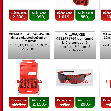
Běžná cena:
Akční cena:
Běžná cena:
Akční cena:
Běžná
2.330,-
1.990,-
1.019,-
880,-
36
MILWAUKEE 4932480457 10-
MILWAUKEE
MILW
dílná sada prodloužených
10ks
4932478764 ochranné
1/2" hlavic
brýle tónované
10, 11, 12, 13, 14, 17, 19, 21,
venti
Lehké, pružné, odolné
22, 24 mm
zamlžování
AKCE
AKCE
UKONČENA
UKONČENA
U
Běžná cena:
Akční cena:
Běžná cena:
Akční cena:
Běžná
2.547,-
2.150,-
392,-
290,-
72