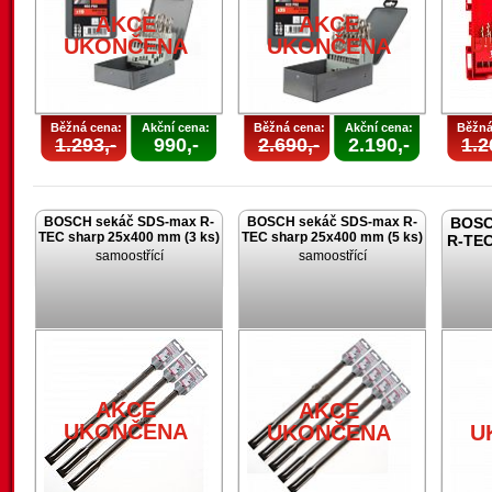
AKCE
AKCE
U
UKONČENA
UKONČENA
Běžná cena:
Akční cena:
Běžná cena:
Akční cena:
Běžná
1.293,-
990,-
2.690,-
2.190,-
1.2
BOSCH sekáč SDS-max R-
BOSCH sekáč SDS-max R-
BOSC
TEC sharp 25x400 mm (3 ks)
TEC sharp 25x400 mm (5 ks)
R-TEC
samoostřící
samoostřící
AKCE
AKCE
UKONČENA
UKONČENA
U