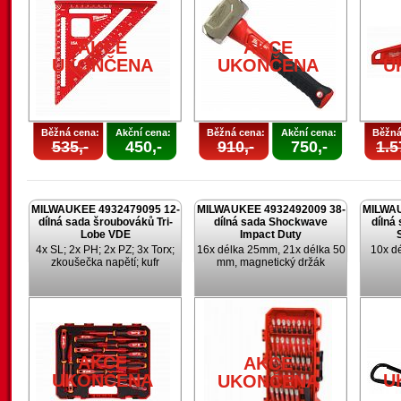
AKCE
AKCE
UKONČENA
UKONČENA
U
Běžná cena:
Akční cena:
Běžná cena:
Akční cena:
Běžná
535,-
450,-
910,-
750,-
1.5
MILWAUKEE 4932479095 12-
MILWAUKEE 4932492009 38-
MILWAU
dílná sada šroubováků Tri-
dílná sada Shockwave
dílná
Lobe VDE
Impact Duty
4x SL; 2x PH; 2x PZ; 3x Torx;
16x délka 25mm, 21x délka 50
10x d
zkoušečka napětí; kufr
mm, magnetický držák
AKCE
AKCE
UKONČENA
U
UKONČENA