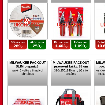
AKCE
AKCE
UKONČENA
UKONČENA
U
Běžná cena:
Akční cena:
Běžná cena:
Akční cena:
Běžná
289,-
250,-
1.403,-
1.090,-
10.6
MILWAUKEE PACKOUT
MILWAUKEE PACKOUT
MILW
SLIM organizér
pracovní taška 38 cm
box
tenký; 2 velké a 8 malých
380x250x340 mm; 1/2 šíře
kuličk
přihrádek
systému
kg; k
AKCE
AKCE