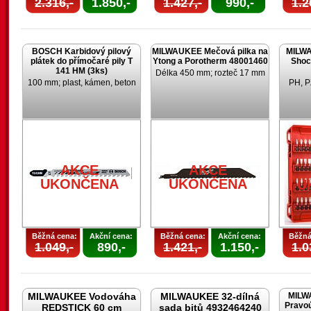
2.316,-
1.850,-
1.427,-
990,-
1.2
BOSCH Karbidový pilový
MILWAUKEE Mečová pilka na
MILWA
plátek do přímočaré pily T
Ytong a Porotherm 48001460
Shoc
141 HM (3ks)
Délka 450 mm; rozteč 17 mm
100 mm; plast, kámen, beton
PH, P
AKCE
AKCE
UKONČENA
UKONČENA
U
Běžná cena:
Akční cena:
Běžná cena:
Akční cena:
Běžná
1.049,-
890,-
1.421,-
1.150,-
1.0
MILWAUKEE Vodováha
MILWAUKEE 32-dílná
MILW
Pravoú
REDSTICK 60 cm
sada bitů 4932464240