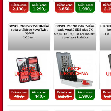
Běžná cena:
Akční cena:
Běžná cena:
Akční cena:
Běžná
2.190,-
1.290,-
3.650,-
1.990,-
2.1
BOSCH 2608577350 18-dílná
BOSCH 2607017502 7-dílná
HIKOKI 
sada vrtáků do kovu Twist
sada vrtáků SDS-plus 7X
ko
Speed
5,6,8x115 + 6,8,10,12x165 mm;
1,0 
1-10 mm
v plechové krabičce
AKCE
AKCE
UKONČENA
UKONČENA
U
Běžná cena:
Akční cena:
Běžná cena:
Akční cena:
Běžná
483,-
440,-
2.179,-
1.990,-
5.3