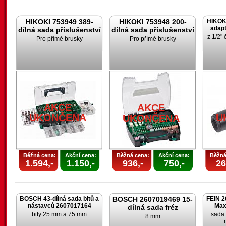
HIKOKI 753949 389-
HIKOKI 753948 200-
HIKOK
adapt
dílná sada příslušenství
dílná sada příslušenství
z 1/2" 
Pro přímé brusky
Pro přímé brusky
AKCE
AKCE
UKONČENA
U
UKONČENA
Běžná cena:
Akční cena:
Běžná cena:
Akční cena:
Běžná
1.594,-
1.150,-
936,-
750,-
26
BOSCH 43-dílná sada bitů a
BOSCH 2607019469 15-
FEIN 2
nástavců 2607017164
Max
dílná sada fréz
bity 25 mm a 75 mm
sada 
8 mm