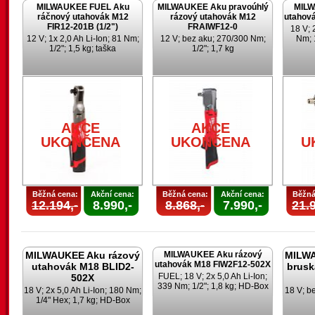
MILWAUKEE FUEL Aku
MILWAUKEE Aku pravoúhlý
MILW
ráčnový utahovák M12
rázový utahovák M12
utahov
FIR12-201B (1/2")
FRAIWF12-0
18 V; 
12 V; 1x 2,0 Ah Li-Ion; 81 Nm;
12 V; bez aku; 270/300 Nm;
Nm; 
1/2"; 1,5 kg; taška
1/2"; 1,7 kg
AKCE
AKCE
UKONČENA
UKONČENA
U
Běžná cena:
Akční cena:
Běžná cena:
Akční cena:
Běžná
12.194,-
8.990,-
8.868,-
7.990,-
21.9
MILWAUKEE Aku rázový
MILWAUKEE Aku rázový
MILWA
utahovák M18 FIW2F12-502X
utahovák M18 BLID2-
brusk
FUEL; 18 V; 2x 5,0 Ah Li-Ion;
502X
339 Nm; 1/2"; 1,8 kg; HD-Box
18 V; 2x 5,0 Ah Li-Ion; 180 Nm;
18 V; b
1/4" Hex; 1,7 kg; HD-Box