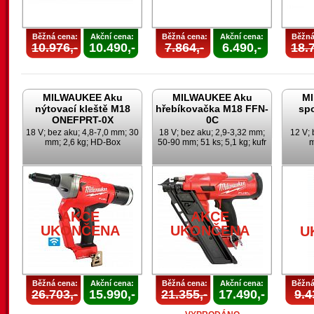
Běžná cena:
Akční cena:
Běžná cena:
Akční cena:
Běžná
10.976,-
10.490,-
7.864,-
6.490,-
18.7
MILWAUKEE Aku
MILWAUKEE Aku
M
nýtovací kleště M18
hřebíkovačka M18 FFN-
sp
ONEFPRT-0X
0C
18 V; bez aku; 4,8-7,0 mm; 30
18 V; bez aku; 2,9-3,32 mm;
12 V; 
mm; 2,6 kg; HD-Box
50-90 mm; 51 ks; 5,1 kg; kufr
m
AKCE
AKCE
UKONČENA
UKONČENA
U
Běžná cena:
Akční cena:
Běžná cena:
Akční cena:
Běžná
26.703,-
15.990,-
21.355,-
17.490,-
9.4