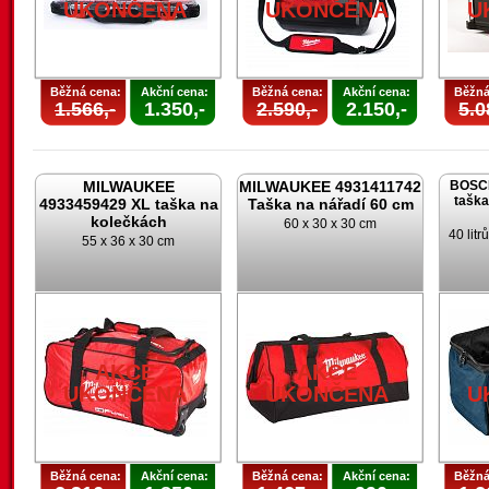
UKONČENA
UKONČENA
U
Běžná cena:
Akční cena:
Běžná cena:
Akční cena:
Běžná
1.566,-
1.350,-
2.590,-
2.150,-
5.0
MILWAUKEE
MILWAUKEE 4931411742
BOSCH
taška
4933459429 XL taška na
Taška na nářadí 60 cm
kolečkách
60 x 30 x 30 cm
40 lit
55 x 36 x 30 cm
AKCE
AKCE
UKONČENA
UKONČENA
U
Běžná cena:
Akční cena:
Běžná cena:
Akční cena:
Běžná