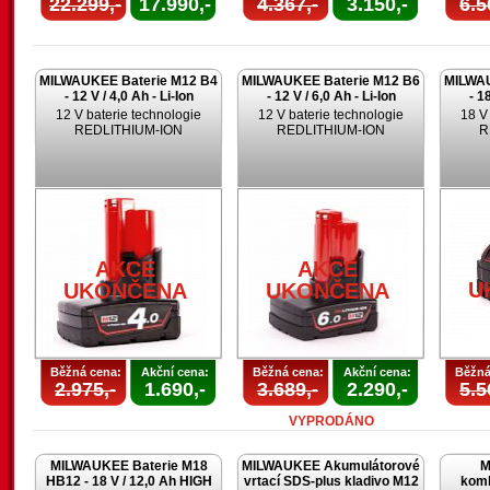
22.299,-
17.990,-
4.367,-
3.150,-
6.5
MILWAUKEE Baterie M12 B4
MILWAUKEE Baterie M12 B6
MILWAU
- 12 V / 4,0 Ah - Li-Ion
- 12 V / 6,0 Ah - Li-Ion
- 1
12 V baterie technologie
12 V baterie technologie
18 V
REDLITHIUM-ION
REDLITHIUM-ION
R
AKCE
AKCE
U
UKONČENA
UKONČENA
Běžná cena:
Akční cena:
Běžná cena:
Akční cena:
Běžná
2.975,-
1.690,-
3.689,-
2.290,-
5.5
VYPRODÁNO
MILWAUKEE Baterie M18
MILWAUKEE Akumulátorové
M
HB12 - 18 V / 12,0 Ah HIGH
vrtací SDS-plus kladivo M12
komb