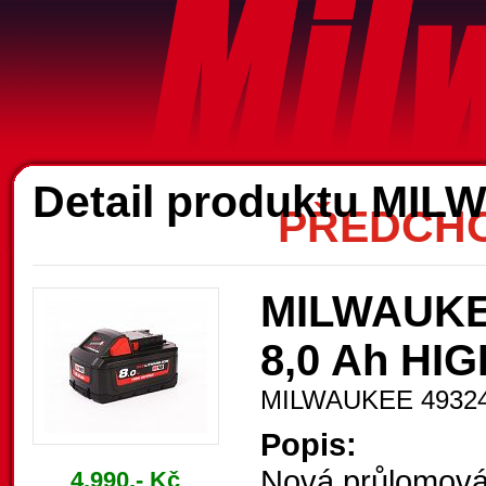
A
Detail produktu MI
PŘEDCHO
MILWAUKEE 
8,0 Ah HI
MILWAUKEE 4932
Popis:
Nová průlomová
4.990,- Kč