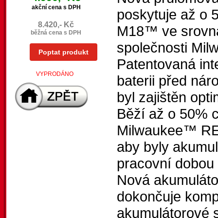
akční cena s DPH
poskytuje až o 
8.420,- Kč
M18™ ve srovnán
běžná cena s DPH
společnosti M
Poptat produkt
Patentovaná int
VYPRODÁNO
baterii před ná
byl zajištěn opt
Běží až o 50% ch
Milwaukee™ RE
aby byly akumulá
pracovní dobou 
Nová akumulát
dokončuje kompl
akumulátorové s