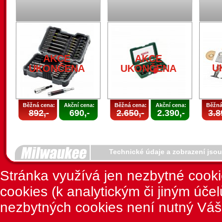
AKCE
AKCE
U
UKONČENA
UKONČENA
Běžná cena:
Akční cena:
Běžná cena:
Akční cena:
Běžná
892,-
690,-
2.650,-
2.390,-
3.8
Technické údaje a zobrazení jso
Stránka využívá jen nezbytné cook
cookies (k analytickým či jiným úče
nezbytných cookies není nutný Váš