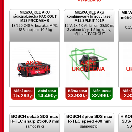
VYPRODÁNO
MILWAUKEE AKU
MILWAUKEE Aku
MILW
rádio/nabíječka PACKOUT
kombinovaný křížový laser
měřič
M18 PRCDAB+-0
M12 3PLKIT-401P
18/220-240 V; bez aku; MP3,
12 V; 1x 4,0 Ah Li-Ion; 38/50 m;
0,15
USB nabíjení; 10,2 kg
3 zelené čáry; 1,5 kg; stativ;
přijímač; PACKOUT
AKCE
AKCE
UKONČENA
UKONČENA
U
Běžná cena:
Akční cena:
Běžná cena:
Akční cena:
Běžná
15.293,-
14.490,-
33.930,-
32.990,-
2.8
BOSCH sekáč SDS-max
BOSCH špice SDS-max
HIKOK
R-TEC sharp 25x400 mm
R-TEC speed 400 mm
SDS-
samoostřící
samoostřící
SD