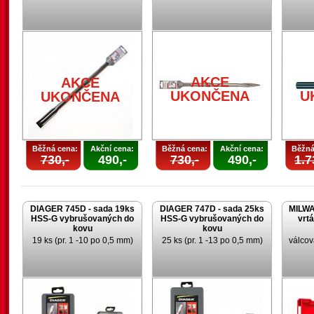
AKCE
AKCE
UKONČENA
U
UKONČENA
Běžná cena:
Akční cena:
Běžná cena:
Akční cena:
Běžná
730,-
490,-
730,-
490,-
1.7
DIAGER 745D - sada 19ks
DIAGER 747D - sada 25ks
MILWA
HSS-G vybrušovaných do
HSS-G vybrušovaných do
vrt
kovu
kovu
19 ks (pr. 1 -10 po 0,5 mm)
25 ks (pr. 1 -13 po 0,5 mm)
válcov