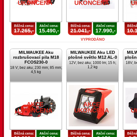
UKONČENA
UKONČENA
U
Běžná cena:
Akční cena:
Běžná cena:
Akční cena:
Běžná
17.265,-
15.490,-
21.041,-
17.990,-
10.1
VYPRODÁNO
MILWAUKEE Aku
MILWAUKEE Aku LED
MIL
rozbrušovací pila M18
plošné světlo M12 AL-0
plošn
FCOS230-0
12V; bez aku; 1000 lm; 15 h;
18V; b
1,2 kg
18 V; bez aku; 230 mm; 85 mm;
4,5 kg
AKCE
AKCE
UKONČENA
UKONČENA
U
Běžná cena:
Akční cena:
Běžná cena:
Akční cena:
Běžná