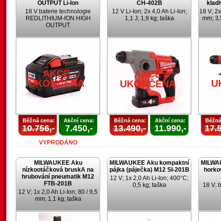
OUTPUT Li-Ion
CH-402B
klad
18 V baterie technologie
12 V Li-Ion; 2x 4,0 Ah Li-Ion;
18 V; 2x
REDLITHIUM-ION HIGH
1,1 J; 1,9 kg; taška
mm; 3,
OUTPUT
AKCE
AKCE
UKONČENA
U
UKONČENA
Běžná cena:
Akční cena:
Běžná cena:
Akční cena:
Běžná
10.756,-
7.450,-
13.490,-
11.990,-
17.5
VYPRODÁNO
MILWAUKEE Aku
MILWAUKEE Aku kompaktní
MILWA
nízkootáčková bruskA na
pájka (páječka) M12 SI-201B
horko
hrubování pneumatik M12
12 V; 1x 2,0 Ah Li-Ion; 400°C;
FTB-201B
0,5 kg; taška
18 V; 
12 V; 1x 2,0 Ah Li-Ion; 80 / 9,5
mm; 1,1 kg; taška