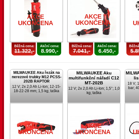
AKCE
AKCE
UKONČENA
UKONČENA
U
Běžná cena:
Akční cena:
Běžná cena:
Akční cena:
Běžná
11.322,-
8.990,-
7.041,-
6.450,-
5.8
MILWAUKEE Aku řezák na
MILWAUKEE Aku
MILWA
nerezové trubky M12 PCSS-
multifunkční nářadí C12
li
202B RAPTOR
MT-202B
18 V; 1
12 V; 2x 2,0 Ah Li-Ion; 12-15-
bar; 4
12 V; 2x 2,0 Ah Li-Ion; 1,5°; 1,0
18-22-28 mm; 1,5 kg; taška
kg; taška
AKCE
AKCE
UKONČENA
UKONČENA
U