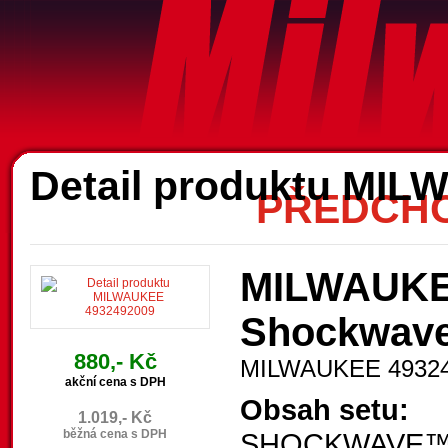
A
Detail produktu MI
PŘEDCHO
MILWAUKEE
Shockwave
880,- Kč
MILWAUKEE 4932
akční cena s DPH
Obsah setu:
1.019,- Kč
běžná cena s DPH
SHOCKWAVE™ šr