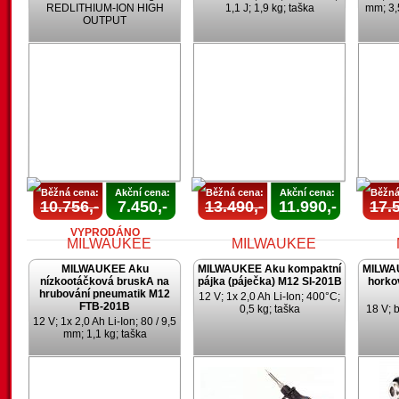
REDLITHIUM-ION HIGH
1,1 J; 1,9 kg; taška
mm; 3,
OUTPUT
AKCE
UKONČENA
U
Běžná cena:
Akční cena:
Běžná cena:
Akční cena:
Běžná
10.756,-
7.450,-
13.490,-
11.990,-
17.5
VYPRODÁNO
MILWAUKEE Aku
MILWAUKEE Aku kompaktní
MILWA
nízkootáčková bruskA na
pájka (páječka) M12 SI-201B
horko
hrubování pneumatik M12
12 V; 1x 2,0 Ah Li-Ion; 400°C;
FTB-201B
0,5 kg; taška
18 V; 
12 V; 1x 2,0 Ah Li-Ion; 80 / 9,5
mm; 1,1 kg; taška
AKCE
AKCE
UKONČENA
UKONČENA
U