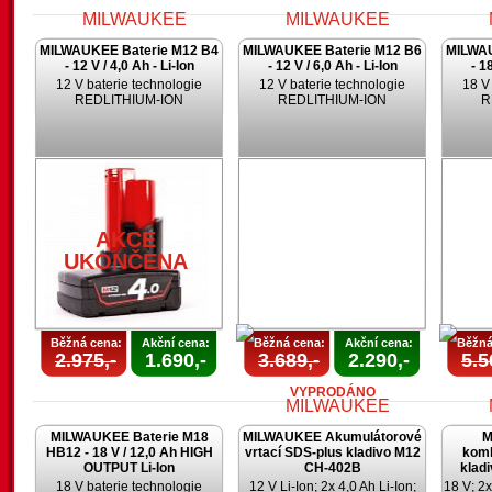
MILWAUKEE Baterie M12 B4
MILWAUKEE Baterie M12 B6
MILWAU
- 12 V / 4,0 Ah - Li-Ion
- 12 V / 6,0 Ah - Li-Ion
- 1
12 V baterie technologie
12 V baterie technologie
18 V
REDLITHIUM-ION
REDLITHIUM-ION
R
AKCE
AKCE
UKONČENA
UKONČENA
U
AKCE
UKONČENA
Běžná cena:
Akční cena:
Běžná cena:
Akční cena:
Běžná
2.975,-
1.690,-
3.689,-
2.290,-
5.5
VYPRODÁNO
MILWAUKEE Baterie M18
MILWAUKEE Akumulátorové
M
HB12 - 18 V / 12,0 Ah HIGH
vrtací SDS-plus kladivo M12
komb
OUTPUT Li-Ion
CH-402B
klad
18 V baterie technologie
12 V Li-Ion; 2x 4,0 Ah Li-Ion;
18 V; 2x