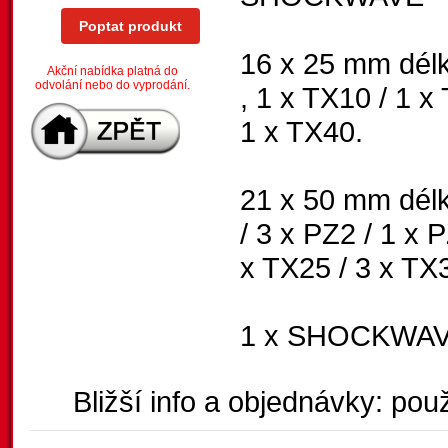
Poptat produkt
16 x 25 mm délk
Akční nabídka platná do
odvolání nebo do vyprodání.
, 1 x TX10 / 1 x
1 x TX40.
21 x 50 mm délk
/ 3 x PZ2 / 1 x 
x TX25 / 3 x TX3
1 x SHOCKWAVE
Bližší info a objednávky: použ