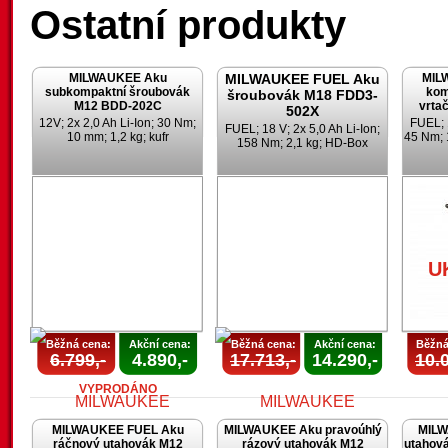
Ostatní produkty
MILWAUKEE Aku
MILWAUKEE FUEL Aku
MIL
subkompaktní šroubovák
kom
šroubovák M18 FDD3-
M12 BDD-202C
vrta
502X
12V; 2x 2,0 Ah Li-Ion; 30 Nm;
FUEL; 1
FUEL; 18 V; 2x 5,0 Ah Li-Ion;
10 mm; 1,2 kg; kufr
45 Nm; 
158 Nm; 2,1 kg; HD-Box
U
Běžná cena:
Akční cena:
Běžná cena:
Akční cena:
Běžná
6.799,-
4.890,-
17.713,-
14.290,-
10.0
VYPRODÁNO
MILWAUKEE FUEL Aku
MILWAUKEE Aku pravoúhlý
MILW
ráčnový utahovák M12
rázový utahovák M12
utahov