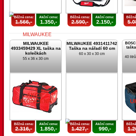
Běžná cena:
Akční cena:
Běžná cena:
Akční cena:
Běžná
1.566,-
1.350,-
2.590,-
2.150,-
5.0
MILWAUKEE
MILWAUKEE 4931411742
BOSCH
taška
4933459429 XL taška na
Taška na nářadí 60 cm
kolečkách
60 x 30 x 30 cm
40 lit
55 x 36 x 30 cm
AKCE
UKONČENA
AKCE
UKONČENA
U
Běžná cena:
Akční cena:
Běžná cena:
Akční cena:
Běžná
2.316,-
1.850,-
1.427,-
990,-
1.2