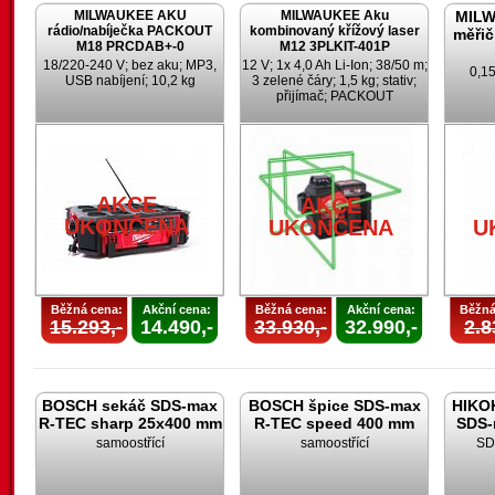
MILWAUKEE AKU
MILWAUKEE Aku
MILW
rádio/nabíječka PACKOUT
kombinovaný křížový laser
měřič
M18 PRCDAB+-0
M12 3PLKIT-401P
18/220-240 V; bez aku; MP3,
12 V; 1x 4,0 Ah Li-Ion; 38/50 m;
0,15
USB nabíjení; 10,2 kg
3 zelené čáry; 1,5 kg; stativ;
přijímač; PACKOUT
AKCE
AKCE
UKONČENA
UKONČENA
AKCE
AKCE
UKONČENA
UKONČENA
U
Běžná cena:
Akční cena:
Běžná cena:
Akční cena:
Běžná
15.293,-
14.490,-
33.930,-
32.990,-
2.8
BOSCH sekáč SDS-max
BOSCH špice SDS-max
HIKOK
R-TEC sharp 25x400 mm
R-TEC speed 400 mm
SDS-
samoostřící
samoostřící
SD