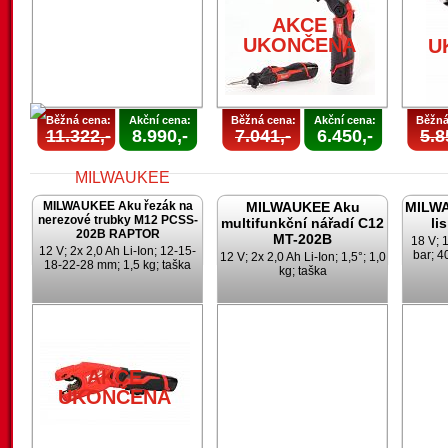
AKCE
UKONČENA
U
Běžná cena:
Akční cena:
Běžná cena:
Akční cena:
Běžná
11.322,-
8.990,-
7.041,-
6.450,-
5.8
MILWAUKEE Aku řezák na
MILWAUKEE Aku
MILWA
nerezové trubky M12 PCSS-
multifunkční nářadí C12
li
202B RAPTOR
MT-202B
18 V; 1
12 V; 2x 2,0 Ah Li-Ion; 12-15-
bar; 4
12 V; 2x 2,0 Ah Li-Ion; 1,5°; 1,0
18-22-28 mm; 1,5 kg; taška
kg; taška
AKCE
UKONČENA
AKCE
UKONČENA