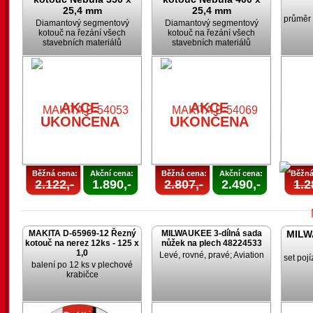
25,4 mm
25,4 mm
průměr
Diamantový segmentový
Diamantový segmentový
kotouč na řezání všech
kotouč na řezání všech
stavebních materiálů
stavebních materiálů
AKCE
AKCE
UKONČENA
UKONČENA
Běžná cena:
Akční cena:
Běžná cena:
Akční cena:
Běžná
2.122,-
1.890,-
2.807,-
2.490,-
1.2
MAKITA D-65969-12 Řezný
MILWAUKEE 3-dílná sada
MILW
kotouč na nerez 12ks - 125 x
nůžek na plech 48224533
1,0
Levé, rovné, pravé; Aviation
set poj
balení po 12 ks v plechové
krabičce