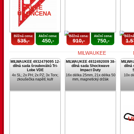
AKCE
UKONČENA
Běžná cena:
Akční cena:
Běžná cena:
Akční cena:
Běžná
535,-
450,-
910,-
750,-
1.5
MILWAUKEE 4932479095 12-
MILWAUKEE 4932492009 38-
MILWAU
dílná sada šroubováků Tri-
dílná sada Shockwave
dílná
Lobe VDE
Impact Duty
4x SL; 2x PH; 2x PZ; 3x Torx;
16x délka 25mm, 21x délka 50
10x d
zkoušečka napětí; kufr
mm, magnetický držák
AKCE
UKONČENA
U
U