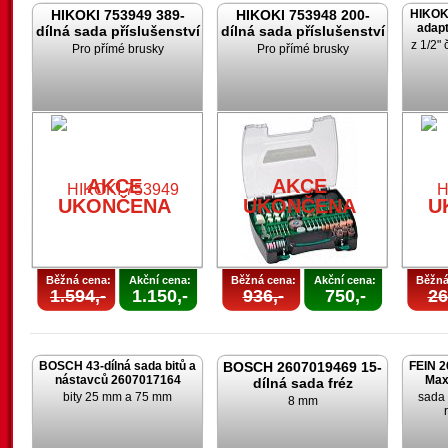
HIKOKI 753949 389-
HIKOKI 753948 200-
HIKOK
adapt
dílná sada příslušenství
dílná sada příslušenství
z 1/2" 
Pro přímé brusky
Pro přímé brusky
AKCE
AKCE
UKONČENA
UKONČENA
U
Běžná cena:
Akční cena:
Běžná cena:
Akční cena:
Běžná
1.594,-
1.150,-
936,-
750,-
26
BOSCH 43-dílná sada bitů a
BOSCH 2607019469 15-
FEIN 2
nástavců 2607017164
Max
dílná sada fréz
bity 25 mm a 75 mm
sada 
8 mm