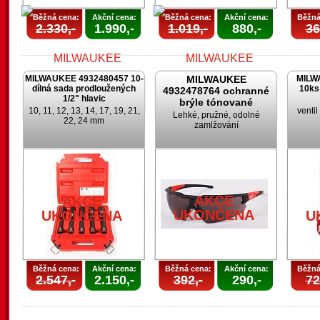
Běžná cena:
Akční cena:
Běžná cena:
Akční cena:
Běžná
2.330,-
1.990,-
1.019,-
880,-
36
MILWAUKEE 4932480457 10-
MILWAUKEE
MILW
dílná sada prodloužených
10ks
4932478764 ochranné
1/2" hlavic
brýle tónované
10, 11, 12, 13, 14, 17, 19, 21,
venti
Lehké, pružné, odolné
22, 24 mm
zamlžování
AKCE
AKCE
UKONČENA
UKONČENA
AKCE
AKCE
UKONČENA
UKONČENA
U
Běžná cena:
Akční cena:
Běžná cena:
Akční cena:
Běžná
2.547,-
2.150,-
392,-
290,-
72