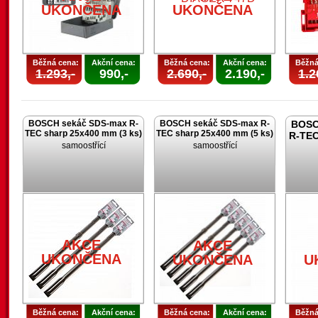
U
UKONČENA
UKONČENA
Běžná cena:
Akční cena:
Běžná cena:
Akční cena:
Běžná
1.293,-
990,-
2.690,-
2.190,-
1.2
BOSCH sekáč SDS-max R-
BOSCH sekáč SDS-max R-
BOSC
TEC sharp 25x400 mm (3 ks)
TEC sharp 25x400 mm (5 ks)
R-TEC
samoostřící
samoostřící
AKCE
AKCE
UKONČENA
UKONČENA
U
Běžná cena:
Akční cena:
Běžná cena:
Akční cena:
Běžná