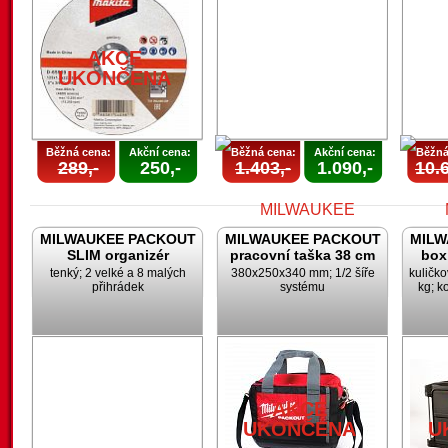
U
AKCE
UKONČENA
Běžná cena:
Akční cena:
Běžná cena:
Akční cena:
Běžná
289,-
250,-
1.403,-
1.090,-
10.6
MILWAUKEE PACKOUT
MILWAUKEE PACKOUT
MILW
SLIM organizér
pracovní taška 38 cm
box
tenký; 2 velké a 8 malých
380x250x340 mm; 1/2 šíře
kuličk
přihrádek
systému
kg; k
AKCE
UKONČENA
U
AKCE
UKONČENA
U