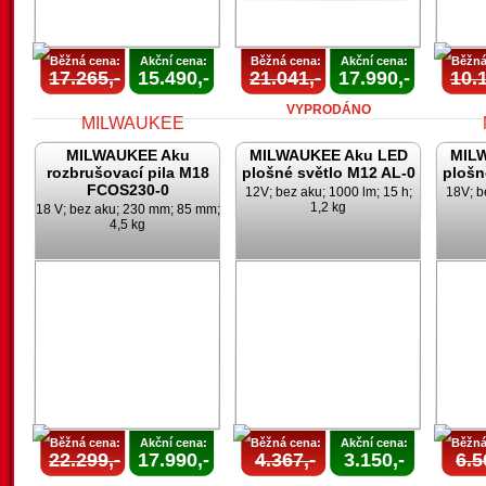
Běžná cena:
Akční cena:
Běžná cena:
Akční cena:
Běžná
17.265,-
15.490,-
21.041,-
17.990,-
10.1
VYPRODÁNO
MILWAUKEE Aku
MILWAUKEE Aku LED
MIL
rozbrušovací pila M18
plošné světlo M12 AL-0
plošn
FCOS230-0
12V; bez aku; 1000 lm; 15 h;
18V; b
1,2 kg
18 V; bez aku; 230 mm; 85 mm;
4,5 kg
AKCE
UKONČENA
U
Běžná cena:
Akční cena:
Běžná cena:
Akční cena:
Běžná
22.299,-
17.990,-
4.367,-
3.150,-
6.5