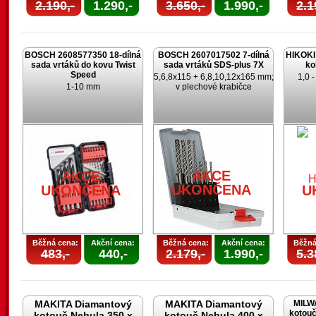
2.190,-
1.290,-
3.650,-
1.990,-
2.1
BOSCH 2608577350 18-dílná
BOSCH 2607017502 7-dílná
HIKOKI 
sada vrtáků do kovu Twist
sada vrtáků SDS-plus 7X
ko
Speed
5,6,8x115 + 6,8,10,12x165 mm;
1,0 
1-10 mm
v plechové krabičce
AKCE
AKCE
UKONČENA
UKONČENA
U
Běžná cena:
Akční cena:
Běžná cena:
Akční cena:
Běžná
483,-
440,-
2.179,-
1.990,-
5.3
MAKITA Diamantový
MAKITA Diamantový
MILW
kotouč
kotouč Nebula 350 x
kotouč Nebula 400 x