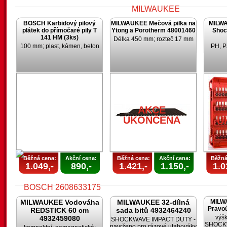
BOSCH Karbidový pilový
MILWAUKEE Mečová pilka na
MILWA
plátek do přímočaré pily T
Ytong a Porotherm 48001460
Shoc
141 HM (3ks)
Délka 450 mm; rozteč 17 mm
100 mm; plast, kámen, beton
PH, P
AKCE
UKONČENA
AKCE
UKONČENA
U
Běžná cena:
Akční cena:
Běžná cena:
Akční cena:
Běžná
1.049,-
890,-
1.421,-
1.150,-
1.0
MILWAUKEE Vodováha
MILWAUKEE 32-dílná
MILW
Pravoú
REDSTICK 60 cm
sada bitů 4932464240
výšk
4932459080
SHOCKWAVE IMPACT DUTY -
SHOCKW
navrženo pro rázové utahováky