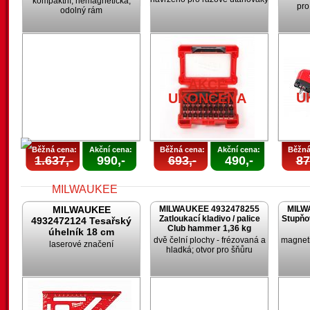
kompaktní; nemagnetická;
pro
odolný rám
AKCE
UKONČENA
AKCE
U
UKONČENA
Běžná cena:
Akční cena:
Běžná cena:
Akční cena:
Běžná
1.637,-
990,-
693,-
490,-
87
MILWAUKEE
MILWAUKEE 4932478255
MILW
Zatloukací kladivo / palice
Stupňo
4932472124 Tesařský
Club hammer 1,36 kg
úhelník 18 cm
dvě čelní plochy - frézovaná a
magneti
laserové značení
hladká; otvor pro šňůru
AKCE
UKONČENA