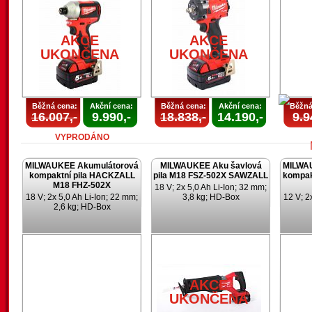
AKCE
UKONČENA
U
AKCE
AKCE
UKONČENA
UKONČENA
Běžná cena:
Akční cena:
Běžná cena:
Akční cena:
Běžná
16.007,-
9.990,-
18.838,-
14.190,-
9.9
VYPRODÁNO
MILWAUKEE Akumulátorová
MILWAUKEE Aku šavlová
MILWA
kompaktní pila HACKZALL
pila M18 FSZ-502X SAWZALL
kompak
M18 FHZ-502X
18 V; 2x 5,0 Ah Li-Ion; 32 mm;
18 V; 2x 5,0 Ah Li-Ion; 22 mm;
3,8 kg; HD-Box
12 V; 2
2,6 kg; HD-Box
U
AKCE
UKONČENA