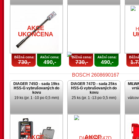
AKCE
UKONČENA
U
Běžná cena:
Akční cena:
Běžná cena:
Akční cena:
Běžná
730,-
490,-
730,-
490,-
1.7
DIAGER 745D - sada 19ks
DIAGER 747D - sada 25ks
MILWA
HSS-G vybrušovaných do
HSS-G vybrušovaných do
vrt
kovu
kovu
19 ks (pr. 1 -10 po 0,5 mm)
25 ks (pr. 1 -13 po 0,5 mm)
válcov
AKCE
UKONČENA
AKCE
AKCE