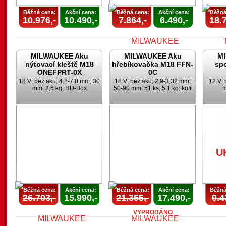
Běžná cena:
Akční cena:
Běžná cena:
Akční cena:
Běžná
10.976,-
10.490,-
7.864,-
6.490,-
18.7
MILWAUKEE Aku
MILWAUKEE Aku
M
nýtovací kleště M18
hřebíkovačka M18 FFN-
sp
ONEFPRT-0X
0C
18 V; bez aku; 4,8-7,0 mm; 30
18 V; bez aku; 2,9-3,32 mm;
12 V; 
mm; 2,6 kg; HD-Box
50-90 mm; 51 ks; 5,1 kg; kufr
m
AKCE
UKONČENA
U
U
Běžná cena:
Akční cena:
Běžná cena:
Akční cena:
Běžná
26.703,-
15.990,-
21.355,-
17.490,-
9.4
VYPRODÁNO