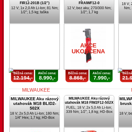
FIR12-201B (1/2")
FRAIWF12-0
18 V; 
12 V; 1x 2,0 Ah Li-Ion; 81 Nm;
12 V; bez aku; 270/300 Nm;
Nm; 
1/2"; 1,5 kg; taška
1/2"; 1,7 kg
AKCE
AKCE
UKONČENA
UKONČENA
AKCE
UKONČENA
Běžná cena:
Akční cena:
Běžná cena:
Akční cena:
Běžná
12.194,-
8.990,-
8.868,-
7.990,-
21.9
MILWAUKEE Aku rázový
MILWAUKEE Aku rázový
MILWA
utahovák M18 FIW2F12-502X
utahovák M18 BLID2-
brusk
FUEL; 18 V; 2x 5,0 Ah Li-Ion;
502X
339 Nm; 1/2"; 1,8 kg; HD-Box
18 V; 2x 5,0 Ah Li-Ion; 180 Nm;
18 V; b
1/4" Hex; 1,7 kg; HD-Box