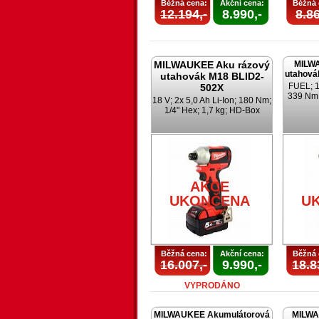
Běžná cena:
Akční cena:
Běžná 
12.194,-
8.990,-
8.86
MILWAUKEE Aku rázový
MILWA
utahová
utahovák M18 BLID2-
FUEL; 18
502X
339 Nm;
18 V; 2x 5,0 Ah Li-Ion; 180 Nm;
1/4" Hex; 1,7 kg; HD-Box
AKCE
UKONČENA
U
Běžná cena:
Akční cena:
Běžná 
16.007,-
9.990,-
18.8
VYPRODÁNO
MILWAUKEE Akumulátorová
MILWA