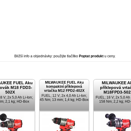
Bližší info a objednávky: použijte tlačítko
Poptat produkt
u ceny.
AUKEE FUEL Aku
MILWAUKEE FUEL Aku
MILWAUKEE A
kompaktní příklepová
ovák M18 FDD3-
příklepová vrta
vrtačka M12 FPD2-402X
502X
M18FPD3-502
FUEL; 12 V; 2x 4,0 Ah Li-Ion;
 V; 2x 5,0 Ah Li-Ion;
FUEL; 18 V; 2x 5,0 Ah 
45 Nm; 13 mm; 1,4 kg; HD-Box
m; 2,1 kg; HD-Box
158 Nm; 2,2 kg; HD