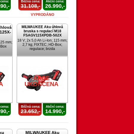
 cena:
Běžná cena:
Akční cena:
90,-
31.108,-
26.990,-
VYPRODÁNO
hlová
MILWAUKEE Aku úhlová
bruska s regulací M18
125X-
FSAGV115XPDB-502X
18 V; 2x 5,0 Ah Li-Ion; 115 mm;
 125 mm;
2,7 kg; FIXTEC; HD-Box;
-Box
regulace; brzda
AKCE
A
UKONČENA
 cena:
Běžná cena:
Akční cena:
90,-
23.652,-
14.990,-
ku
MILWAUKEE Aku