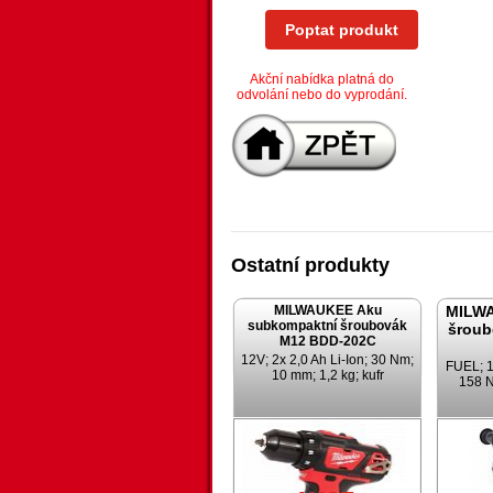
Poptat produkt
Akční nabídka platná do
odvolání nebo do vyprodání.
Ostatní produkty
MILWAUKEE Aku
MILW
subkompaktní šroubovák
šroub
M12 BDD-202C
12V; 2x 2,0 Ah Li-Ion; 30 Nm;
FUEL; 18
10 mm; 1,2 kg; kufr
158 N