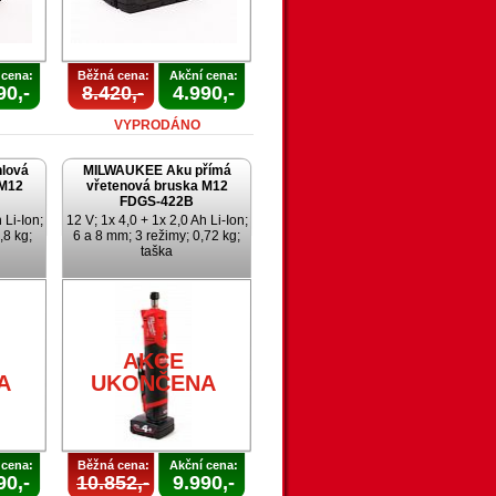
 cena:
Běžná cena:
Akční cena:
90,-
8.420,-
4.990,-
VYPRODÁNO
lová
MILWAUKEE Aku přímá
 M12
vřetenová bruska M12
FDGS-422B
 Li-Ion;
12 V; 1x 4,0 + 1x 2,0 Ah Li-Ion;
,8 kg;
6 a 8 mm; 3 režimy; 0,72 kg;
taška
AKCE
A
UKONČENA
 cena:
Běžná cena:
Akční cena:
90,-
10.852,-
9.990,-