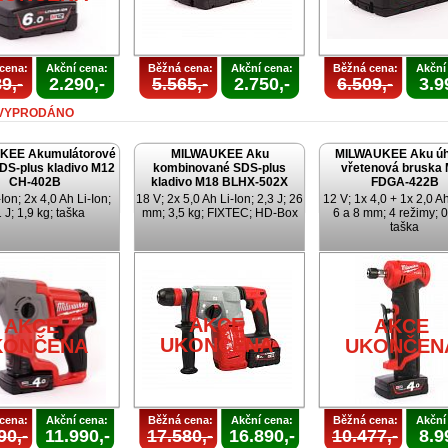
cena:
Akční cena:
Běžná cena:
Akční cena:
Běžná cena:
Akční
9,-
2.290,-
5.565,-
2.750,-
6.509,-
3.9
VYPRODÁNO
KEE Akumulátorové
MILWAUKEE Aku
MILWAUKEE Aku úh
SDS-plus kladivo M12
kombinované SDS-plus
vřetenová bruska
CH-402B
kladivo M18 BLHX-502X
FDGA-422B
Ion; 2x 4,0 Ah Li-Ion;
18 V; 2x 5,0 Ah Li-Ion; 2,3 J; 26
12 V; 1x 4,0 + 1x 2,0 Ah
 J; 1,9 kg; taška
mm; 3,5 kg; FIXTEC; HD-Box
6 a 8 mm; 4 režimy; 0
taška
AKCE
AKCE
AKCE
UKONČENA
KONČENA
UKONČEN
cena:
Akční cena:
Běžná cena:
Akční cena:
Běžná cena:
Akční
90,-
11.990,-
17.580,-
16.890,-
10.477,-
8.9