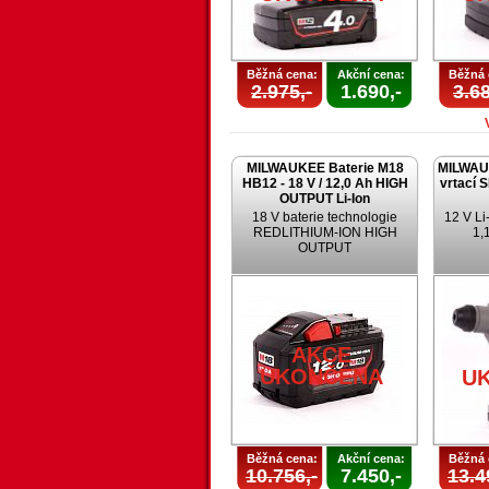
Běžná cena:
Akční cena:
Běžná 
2.975,-
1.690,-
3.68
MILWAUKEE Baterie M18
MILWAU
HB12 - 18 V / 12,0 Ah HIGH
vrtací 
OUTPUT Li-Ion
18 V baterie technologie
12 V Li-
REDLITHIUM-ION HIGH
1,1
OUTPUT
AKCE
UKONČENA
U
Běžná cena:
Akční cena:
Běžná 
10.756,-
7.450,-
13.4