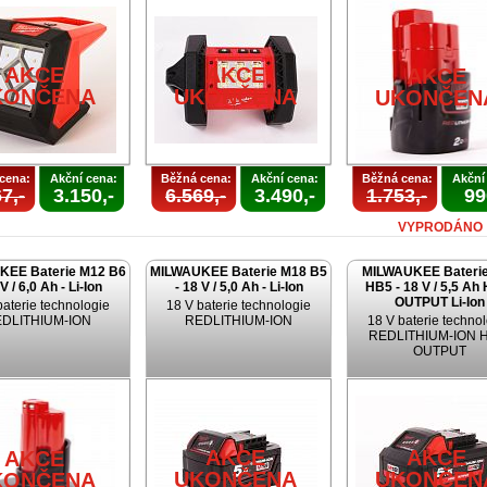
AKCE
AKCE
AKCE
KONČENA
UKONČENA
UKONČEN
cena:
Akční cena:
Běžná cena:
Akční cena:
Běžná cena:
Akční
7,-
3.150,-
6.569,-
3.490,-
1.753,-
99
VYPRODÁNO
KEE Baterie M12 B6
MILWAUKEE Baterie M18 B5
MILWAUKEE Bateri
 V / 6,0 Ah - Li-Ion
- 18 V / 5,0 Ah - Li-Ion
HB5 - 18 V / 5,5 Ah
OUTPUT Li-Ion
baterie technologie
18 V baterie technologie
DLITHIUM-ION
REDLITHIUM-ION
18 V baterie techno
REDLITHIUM-ION 
OUTPUT
AKCE
AKCE
AKCE
UKONČENA
UKONČEN
KONČENA