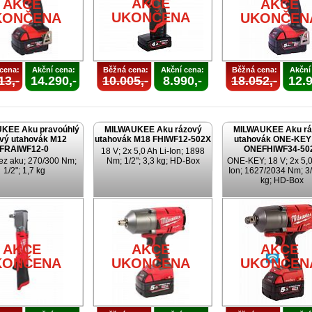
AKCE
AKCE
AKCE
UKONČENA
KONČENA
UKONČEN
cena:
Akční cena:
Běžná cena:
Akční cena:
Běžná cena:
Akční
13,-
14.290,-
10.005,-
8.990,-
18.052,-
12.9
KEE Aku pravoúhlý
MILWAUKEE Aku rázový
MILWAUKEE Aku rá
vý utahovák M12
utahovák M18 FHIWF12-502X
utahovák ONE-KEY
FRAIWF12-0
ONEFHIWF34-50
18 V; 2x 5,0 Ah Li-Ion; 1898
ez aku; 270/300 Nm;
Nm; 1/2"; 3,3 kg; HD-Box
ONE-KEY; 18 V; 2x 5,0
1/2"; 1,7 kg
Ion; 1627/2034 Nm; 3/
kg; HD-Box
AKCE
AKCE
AKCE
KONČENA
UKONČENA
UKONČEN