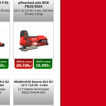
8 FJS-
přímočará pila M18
FBJS-502X
; 25 mm;
18 V; 2x 5,0 Ah Li-Ion; 100 mm;
25 mm; 2,8 kg
AKCE
A
UKONČENA
 cena:
Běžná cena:
Akční cena:
50,-
20.726,-
16.990,-
M12 B2
MILWAUKEE Baterie M12 B3
-Ion
- 12 V / 3,0 Ah - Li-Ion
logie
12 V baterie technologie
N
REDLITHIUM-ION