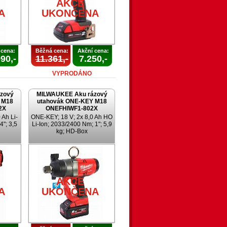
AKCE
A
UKONČENA
 cena:
Běžná cena:
Akční cena:
90,-
11.361,-
7.250,-
VYPRODÁNO
zový
MILWAUKEE Aku rázový
 M18
utahovák ONE-KEY M18
2X
ONEFHIWF1-802X
 Ah Li-
ONE-KEY; 18 V; 2x 8,0 Ah HO
4"; 3,5
Li-Ion; 2033/2400 Nm; 1"; 5,9
kg; HD-Box
AKCE
A
UKONČENA