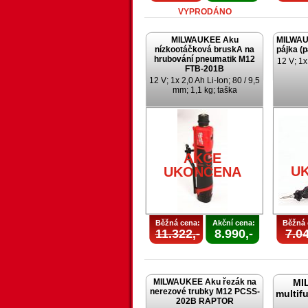
VYPRODÁNO
MILWAUKEE Aku
MILWAU
nízkootáčková bruskA na
pájka (
hrubování pneumatik M12
12 V; 1x
FTB-201B
12 V; 1x 2,0 Ah Li-Ion; 80 / 9,5
mm; 1,1 kg; taška
AKCE
U
UKONČENA
Běžná cena:
Akční cena:
Běžná 
11.322,-
8.990,-
7.04
MILWAUKEE Aku řezák na
MI
nerezové trubky M12 PCSS-
multif
202B RAPTOR