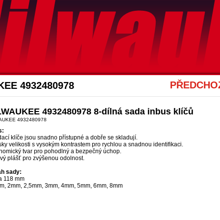
Akce Mwk
PŘEDCHOZ
KEE 4932480978
LWAUKEE 4932480978 8-dílná sada inbus klíčů
AUKEE 4932480978
s:
ací klíče jsou snadno přístupné a dobře se skladují.
ky velikosti s vysokým kontrastem pro rychlou a snadnou identifikaci.
nomický tvar pro pohodlný a bezpečný úchop.
vý plášť pro zvýšenou odolnost.
h sady:
a 118 mm
m, 2mm, 2,5mm, 3mm, 4mm, 5mm, 6mm, 8mm