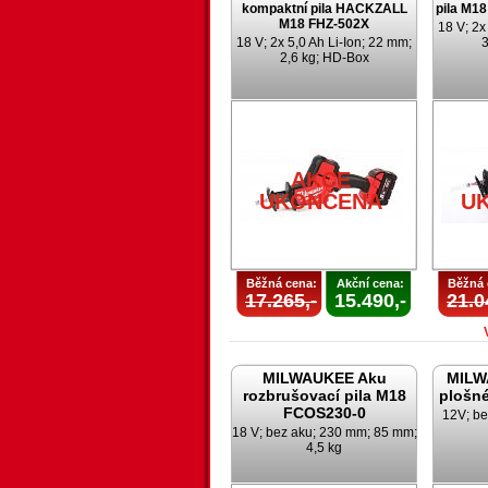
kompaktní pila HACKZALL
pila M1
M18 FHZ-502X
18 V; 2x
18 V; 2x 5,0 Ah Li-Ion; 22 mm;
3
2,6 kg; HD-Box
AKCE
UKONČENA
U
Běžná cena:
Akční cena:
Běžná 
17.265,-
15.490,-
21.0
MILWAUKEE Aku
MILW
rozbrušovací pila M18
plošné
FCOS230-0
12V; be
18 V; bez aku; 230 mm; 85 mm;
4,5 kg