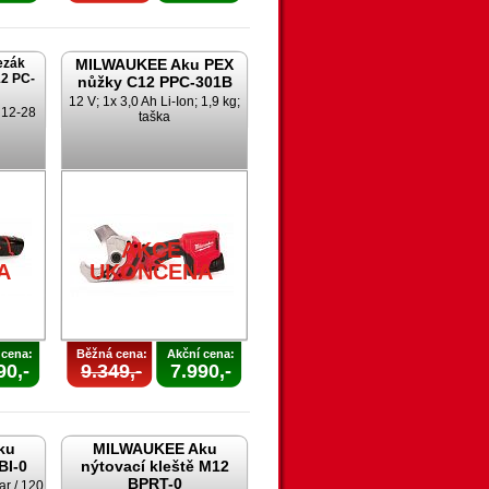
ezák
MILWAUKEE Aku PEX
2 PC-
nůžky C12 PPC-301B
12 V; 1x 3,0 Ah Li-Ion; 1,9 kg;
; 12-28
taška
AKCE
A
UKONČENA
 cena:
Běžná cena:
Akční cena:
90,-
9.349,-
7.990,-
ku
MILWAUKEE Aku
BI-0
nýtovací kleště M12
BPRT-0
ar / 120