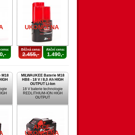
AKCE
A
UKONČENA
 cena:
Běžná cena:
Akční cena:
0,-
2.455,-
1.490,-
e M18
MILWAUKEE Baterie M18
 HIGH
HB8 - 18 V / 8,0 Ah HIGH
OUTPUT Li-Ion
logie
18 V baterie technologie
HIGH
REDLITHIUM-ION HIGH
OUTPUT
AKCE
A
UKONČENA