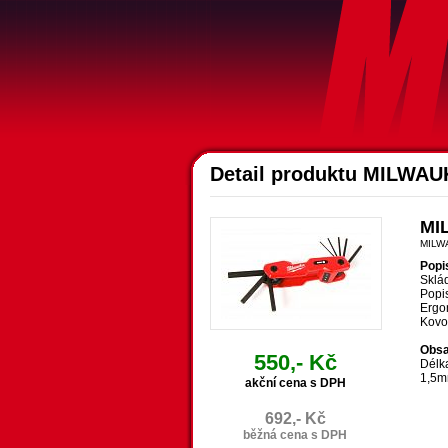
Detail produktu MILWAU
MI
MILW
Popi
Sklád
Popis
Ergo
Kovo
Obsa
550,- Kč
Délk
1,5m
akční cena s DPH
692,- Kč
běžná cena s DPH