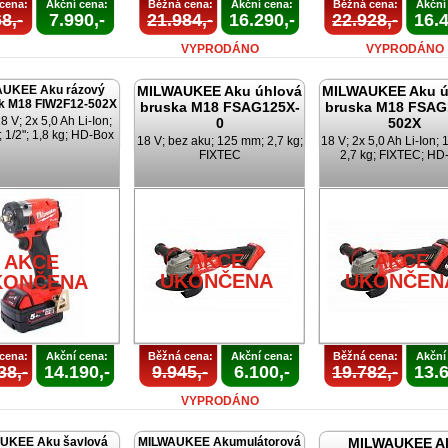
cena:
Akční cena:
Běžná cena:
Akční cena:
Běžná cena:
Akční
8,-
7.990,-
21.984,-
16.290,-
22.928,-
16.4
VYPRODÁNO
VYPRODÁNO
UKEE Aku rázový
MILWAUKEE Aku úhlová
MILWAUKEE Aku ú
k M18 FIW2F12-502X
bruska M18 FSAG125X-
bruska M18 FSAG
 V; 2x 5,0 Ah Li-Ion;
0
502X
 1/2"; 1,8 kg; HD-Box
18 V; bez aku; 125 mm; 2,7 kg;
18 V; 2x 5,0 Ah Li-Ion;
FIXTEC
2,7 kg; FIXTEC; HD
AKCE
AKCE
AKCE
UKONČENA
UKONČEN
KONČENA
cena:
Akční cena:
Běžná cena:
Akční cena:
Běžná cena:
Akční
38,-
14.190,-
9.945,-
6.100,-
19.782,-
13.6
VYPRODÁNO
UKEE Aku šavlová
MILWAUKEE Akumulátorová
MILWAUKEE A