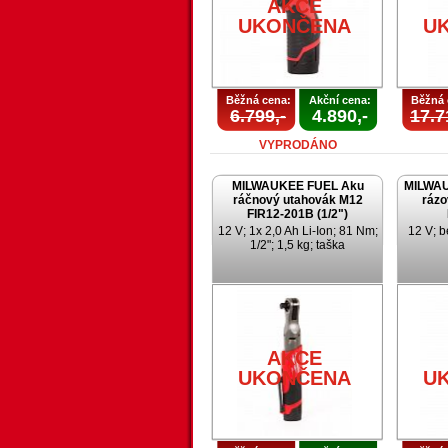
AKCE
UKONČENA
U
Běžná cena:
Akční cena:
Běžná 
6.799,-
4.890,-
17.7
VYPRODÁNO
MILWAUKEE FUEL Aku
MILWAU
ráčnový utahovák M12
rázo
FIR12-201B (1/2")
12 V; 1x 2,0 Ah Li-Ion; 81 Nm;
12 V; b
1/2"; 1,5 kg; taška
AKCE
UKONČENA
U