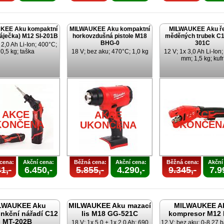
KEE Aku kompaktní
MILWAUKEE Aku kompaktní
MILWAUKEE Aku ř
páječka) M12 SI-201B
horkovzdušná pistole M18
měděných trubek C1
BHG-0
301C
 2,0 Ah Li-Ion; 400°C;
0,5 kg; taška
18 V; bez aku; 470°C; 1,0 kg
12 V; 1x 3,0 Ah Li-Ion
mm; 1,5 kg; kufr
AKCE
AKCE
AKCE
KONČENA
UKONČEN
UKONČENA
cena:
Akční cena:
Běžná cena:
Akční cena:
Běžná cena:
Akční
1,-
6.450,-
5.855,-
4.290,-
9.345,-
7.9
LWAUKEE Aku
MILWAUKEE Aku mazací
MILWAUKEE A
unkční nářadí C12
lis M18 GG-521C
kompresor M12 
MT-202B
18 V; 1x 5,0 + 1x 2,0 Ah; 690
12 V; bez aku; 0-8,27 b