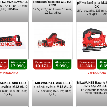
8 FSZ-502X SAWZALL
kompaktní hack pila C12 HZ-
přímočará pila M1
202B
 5,0 Ah Li-Ion; 32 mm;
0X
,8 kg; HD-Box
12 V; 2x 2,0 Ah Li-Ion; 13 mm;
18 V; bez aku; 135 mm
1,2 kg; taška
2,9 kg; HD-Box
AKCE
AKCE
AKCE
KONČENA
UKONČEN
UKONČENA
cena:
Akční cena:
Běžná cena:
Akční cena:
Běžná cena:
Akční
41,-
17.990,-
10.171,-
5.990,-
11.361,-
8.6
VYPRODÁNO
VYPRODÁNO
AUKEE Aku LED
MILWAUKEE Aku LED
MILWAUKEE Baterie 
- 12 V / 2,0 Ah - Li
 světlo M12 AL-0
plošné světlo M18 AL-0
12 V baterie techno
z aku; 1000 lm; 15 h;
18V; bez aku; 1500 lm; 10 h;
REDLITHIUM-IO
1,2 kg
1,7 kg