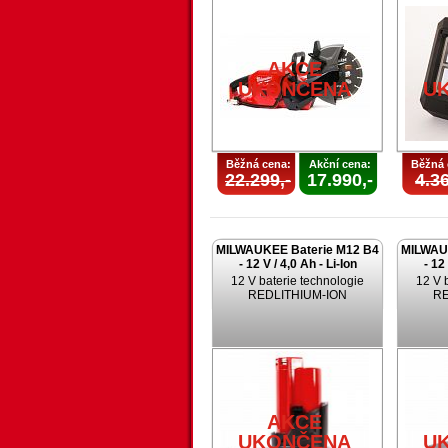
AKCE
UKONČENA
U
Běžná cena:
Akční cena:
Běžná 
22.299,-
17.990,-
4.36
MILWAUKEE Baterie M12 B4
MILWAU
- 12 V / 4,0 Ah - Li-Ion
- 12
12 V baterie technologie
12 V 
REDLITHIUM-ION
RE
AKCE
UKONČENA
U