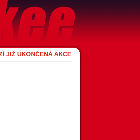
Í JIŽ UKONČENÁ AKCE