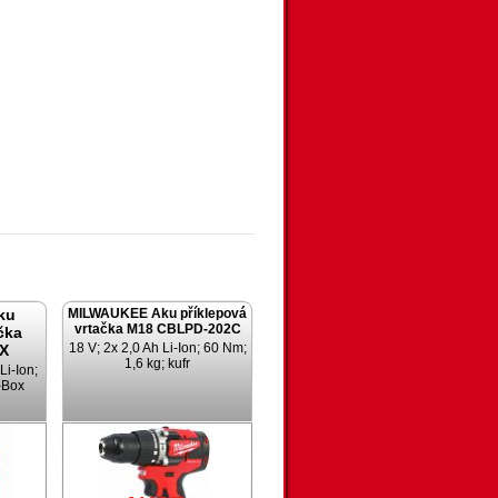
ku
MILWAUKEE Aku příklepová
vrtačka M18 CBLPD-202C
čka
18 V; 2x 2,0 Ah Li-Ion; 60 Nm;
X
1,6 kg; kufr
Li-Ion;
-Box