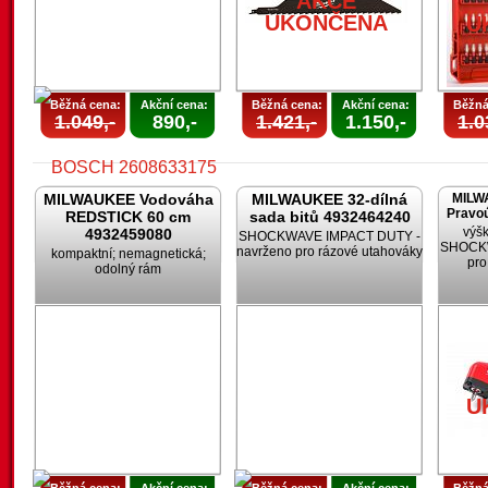
AKCE
UKONČENA
U
Běžná cena:
Akční cena:
Běžná cena:
Akční cena:
Běžná
1.049,-
890,-
1.421,-
1.150,-
1.0
MILWAUKEE Vodováha
MILWAUKEE 32-dílná
MILW
Pravoú
REDSTICK 60 cm
sada bitů 4932464240
výšk
4932459080
SHOCKWAVE IMPACT DUTY -
SHOCKW
navrženo pro rázové utahováky
kompaktní; nemagnetická;
pro
odolný rám
AKCE
UKONČENA
U