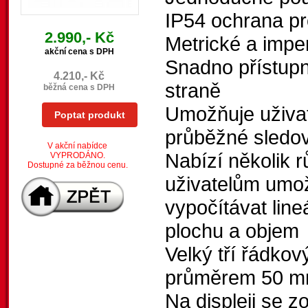
IP54 ochrana pro
2.990,- Kč
Metrické a imper
akční cena s DPH
Snadno přístupná
4.210,- Kč
straně
běžná cena s DPH
Umožňuje uživat
Poptat produkt
průběžné sledo
V akční nabídce
Nabízí několik r
VYPRODÁNO.
Dostupné za běžnou cenu.
uživatelům umož
vypočítávat line
plochu a objem
Velký tří řádkov
průměrem 50 mm 
Na displeji se z