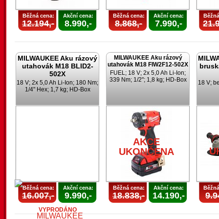
Běžná cena:
Akční cena:
Běžná cena:
Akční cena:
Běžná
12.194,-
8.990,-
8.868,-
7.990,-
21.9
MILWAUKEE Aku rázový
MILWAUKEE Aku rázový
MILWA
utahovák M18 FIW2F12-502X
utahovák M18 BLID2-
brusk
FUEL; 18 V; 2x 5,0 Ah Li-Ion;
502X
339 Nm; 1/2"; 1,8 kg; HD-Box
18 V; 2x 5,0 Ah Li-Ion; 180 Nm;
18 V; b
1/4" Hex; 1,7 kg; HD-Box
AKCE
U
UKONČENA
Běžná cena:
Akční cena:
Běžná cena:
Akční cena:
Běžná
16.007,-
9.990,-
18.838,-
14.190,-
9.9
VYPRODÁNO