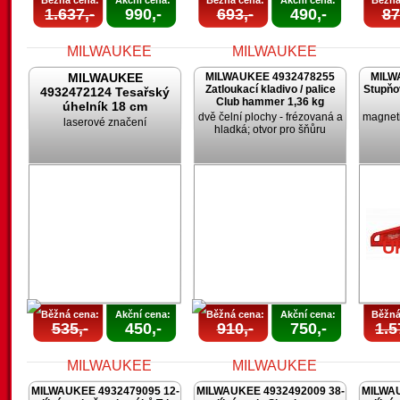
Běžná cena:
Akční cena:
Běžná cena:
Akční cena:
Běžná
1.637,-
990,-
693,-
490,-
87
MILWAUKEE
MILWAUKEE 4932478255
MILW
Zatloukací kladivo / palice
Stupňo
4932472124 Tesařský
Club hammer 1,36 kg
úhelník 18 cm
dvě čelní plochy - frézovaná a
magneti
laserové značení
hladká; otvor pro šňůru
AKCE
AKCE
UKONČENA
UKONČENA
U
Běžná cena:
Akční cena:
Běžná cena:
Akční cena:
Běžná
535,-
450,-
910,-
750,-
1.5
MILWAUKEE 4932479095 12-
MILWAUKEE 4932492009 38-
MILWAU