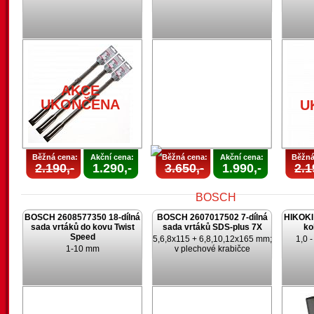
U
AKCE
UKONČENA
U
Běžná cena:
Akční cena:
Běžná cena:
Akční cena:
Běžná
2.190,-
1.290,-
3.650,-
1.990,-
2.1
BOSCH 2608577350 18-dílná
BOSCH 2607017502 7-dílná
HIKOKI 
sada vrtáků do kovu Twist
sada vrtáků SDS-plus 7X
ko
Speed
5,6,8x115 + 6,8,10,12x165 mm;
1,0 
1-10 mm
v plechové krabičce
AKCE
UKONČENA