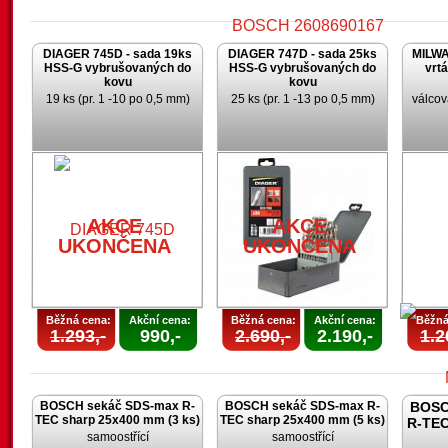
DIAGER 745D - sada 19ks
DIAGER 747D - sada 25ks
MILWA
HSS-G vybrušovaných do
HSS-G vybrušovaných do
vrt
kovu
kovu
19 ks (pr. 1 -10 po 0,5 mm)
25 ks (pr. 1 -13 po 0,5 mm)
válcov
AKCE
UKONČENA
AKCE
AKCE
UKONČENA
UKONČENA
Běžná cena:
Akční cena:
Běžná cena:
Akční cena:
Běžná
1.293,-
990,-
2.690,-
2.190,-
1.2
BOSCH sekáč SDS-max R-
BOSCH sekáč SDS-max R-
BOSC
TEC sharp 25x400 mm (3 ks)
TEC sharp 25x400 mm (5 ks)
R-TEC
samoostřící
samoostřící