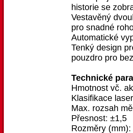
historie se zob
Vestavěný dvoub
pro snadné roh
Automatické vyp
Tenký design pr
pouzdro pro be
Technické par
Hmotnost vč. ak
Klasifikace lase
Max. rozsah měř
Přesnost: ±1,5
Rozměry (mm): 