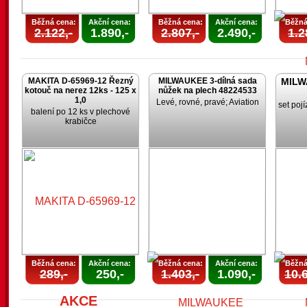
Běžná cena:
Akční cena:
Běžná cena:
Akční cena:
Běžná
2.122,-
1.890,-
2.807,-
2.490,-
1.2
MAKITA D-65969-12 Řezný
MILWAUKEE 3-dílná sada
MILW
kotouč na nerez 12ks - 125 x
nůžek na plech 48224533
1,0
Levé, rovné, pravé; Aviation
set poj
balení po 12 ks v plechové
krabičce
U
Běžná cena:
Akční cena:
Běžná cena:
Akční cena:
Běžná
289,-
250,-
1.403,-
1.090,-
10.6
AKCE