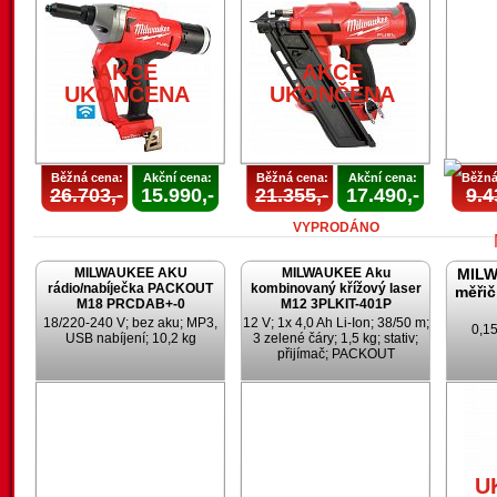
AKCE
AKCE
UKONČENA
UKONČENA
AKCE
AKCE
UKONČENA
UKONČENA
Běžná cena:
Akční cena:
Běžná cena:
Akční cena:
Běžná
26.703,-
15.990,-
21.355,-
17.490,-
9.4
VYPRODÁNO
MILWAUKEE AKU
MILWAUKEE Aku
MILW
rádio/nabíječka PACKOUT
kombinovaný křížový laser
měřič
M18 PRCDAB+-0
M12 3PLKIT-401P
18/220-240 V; bez aku; MP3,
12 V; 1x 4,0 Ah Li-Ion; 38/50 m;
0,15
USB nabíjení; 10,2 kg
3 zelené čáry; 1,5 kg; stativ;
přijímač; PACKOUT
U
U