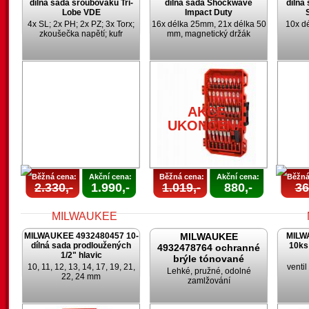
dílná sada šroubováků Tri-
dílná sada Shockwave
dílná
Lobe VDE
Impact Duty
4x SL; 2x PH; 2x PZ; 3x Torx;
16x délka 25mm, 21x délka 50
10x d
zkoušečka napětí; kufr
mm, magnetický držák
AKCE
AKCE
UKONČENA
UKONČENA
AKCE
UKONČENA
Běžná cena:
Akční cena:
Běžná cena:
Akční cena:
Běžná
2.330,-
1.990,-
1.019,-
880,-
36
MILWAUKEE 4932480457 10-
MILWAUKEE
MILW
dílná sada prodloužených
10ks
4932478764 ochranné
1/2" hlavic
brýle tónované
10, 11, 12, 13, 14, 17, 19, 21,
venti
Lehké, pružné, odolné
22, 24 mm
zamlžování