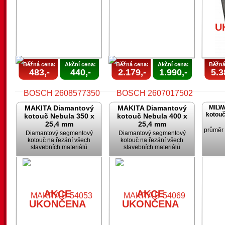
U
Běžná cena:
Akční cena:
Běžná cena:
Akční cena:
Běžná
483,-
440,-
2.179,-
1.990,-
5.3
MAKITA Diamantový
MAKITA Diamantový
MILW
kotouč
kotouč Nebula 350 x
kotouč Nebula 400 x
25,4 mm
25,4 mm
průměr
Diamantový segmentový
Diamantový segmentový
kotouč na řezání všech
kotouč na řezání všech
stavebních materiálů
stavebních materiálů
AKCE
AKCE
UKONČENA
UKONČENA
AKCE
AKCE
UKONČENA
UKONČENA