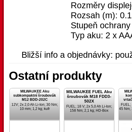
Rozměry displej
Rozsah (m): 0.1
Stupeň ochrany 
Typ aku: 2 x AA
Bližší info a objednávky: použ
Ostatní produkty
MILWAUKEE Aku
MILWAUKEE FUEL Aku
MIL
subkompaktní šroubovák
kom
šroubovák M18 FDD3-
M12 BDD-202C
vrta
502X
12V; 2x 2,0 Ah Li-Ion; 30 Nm;
FUEL; 1
FUEL; 18 V; 2x 5,0 Ah Li-Ion;
10 mm; 1,2 kg; kufr
45 Nm; 
158 Nm; 2,1 kg; HD-Box