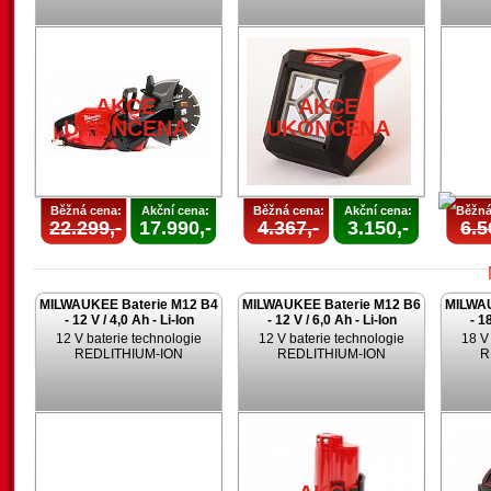
AKCE
UKONČENA
U
AKCE
AKCE
UKONČENA
UKONČENA
Běžná cena:
Akční cena:
Běžná cena:
Akční cena:
Běžná
22.299,-
17.990,-
4.367,-
3.150,-
6.5
MILWAUKEE Baterie M12 B4
MILWAUKEE Baterie M12 B6
MILWAU
- 12 V / 4,0 Ah - Li-Ion
- 12 V / 6,0 Ah - Li-Ion
- 1
12 V baterie technologie
12 V baterie technologie
18 V
REDLITHIUM-ION
REDLITHIUM-ION
R
U