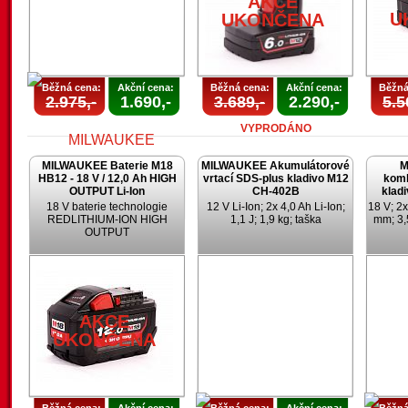
AKCE
U
UKONČENA
Běžná cena:
Akční cena:
Běžná cena:
Akční cena:
Běžná
2.975,-
1.690,-
3.689,-
2.290,-
5.5
VYPRODÁNO
MILWAUKEE Baterie M18
MILWAUKEE Akumulátorové
M
HB12 - 18 V / 12,0 Ah HIGH
vrtací SDS-plus kladivo M12
komb
OUTPUT Li-Ion
CH-402B
klad
18 V baterie technologie
12 V Li-Ion; 2x 4,0 Ah Li-Ion;
18 V; 2x
REDLITHIUM-ION HIGH
1,1 J; 1,9 kg; taška
mm; 3,
OUTPUT
AKCE
UKONČENA
AKCE
UKONČENA