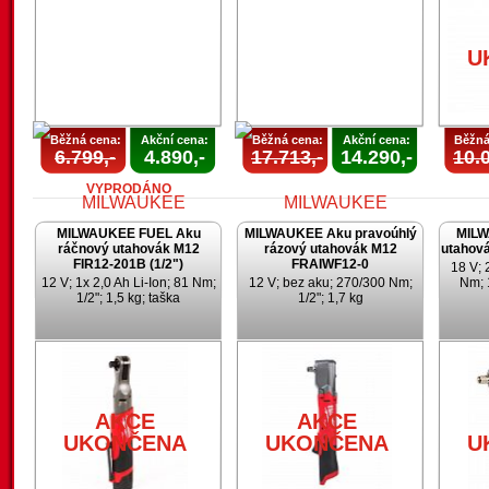
U
Běžná cena:
Akční cena:
Běžná cena:
Akční cena:
Běžná
6.799,-
4.890,-
17.713,-
14.290,-
10.0
VYPRODÁNO
MILWAUKEE FUEL Aku
MILWAUKEE Aku pravoúhlý
MILW
ráčnový utahovák M12
rázový utahovák M12
utahov
FIR12-201B (1/2")
FRAIWF12-0
18 V; 
12 V; 1x 2,0 Ah Li-Ion; 81 Nm;
12 V; bez aku; 270/300 Nm;
Nm; 
1/2"; 1,5 kg; taška
1/2"; 1,7 kg
AKCE
AKCE
UKONČENA
UKONČENA
AKCE
AKCE
UKONČENA
UKONČENA
U