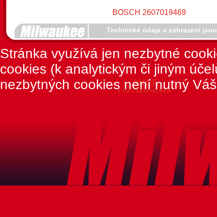
Technické údaje a zobrazení jso
Stránka využívá jen nezbytné cook
cookies (k analytickým či jiným úče
nezbytných cookies není nutný Váš
AKCE
UKONČENA