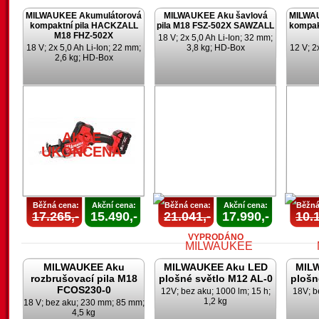
MILWAUKEE Akumulátorová
MILWAUKEE Aku šavlová
MILWA
kompaktní pila HACKZALL
pila M18 FSZ-502X SAWZALL
kompak
M18 FHZ-502X
18 V; 2x 5,0 Ah Li-Ion; 32 mm;
18 V; 2x 5,0 Ah Li-Ion; 22 mm;
3,8 kg; HD-Box
12 V; 2
2,6 kg; HD-Box
AKCE
UKONČENA
AKCE
UKONČENA
Běžná cena:
Akční cena:
Běžná cena:
Akční cena:
Běžná
17.265,-
15.490,-
21.041,-
17.990,-
10.1
VYPRODÁNO
MILWAUKEE Aku
MILWAUKEE Aku LED
MIL
rozbrušovací pila M18
plošné světlo M12 AL-0
plošn
FCOS230-0
12V; bez aku; 1000 lm; 15 h;
18V; b
1,2 kg
18 V; bez aku; 230 mm; 85 mm;
4,5 kg