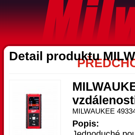
A
Detail produktu MI
PŘEDCHO
MILWAUKEE
vzdálenost
MILWAUKEE 4933
Popis:
Jednoduché pou