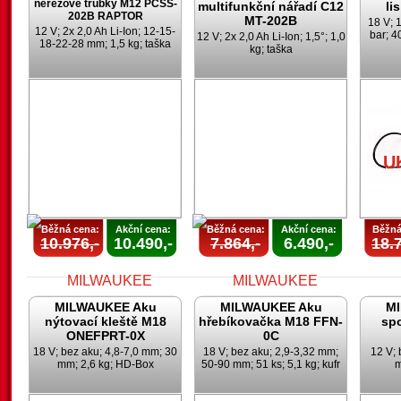
nerezové trubky M12 PCSS-
multifunkční nářadí C12
li
202B RAPTOR
MT-202B
18 V; 1
12 V; 2x 2,0 Ah Li-Ion; 12-15-
bar; 4
12 V; 2x 2,0 Ah Li-Ion; 1,5°; 1,0
18-22-28 mm; 1,5 kg; taška
kg; taška
AKCE
UKONČENA
U
U
Běžná cena:
Akční cena:
Běžná cena:
Akční cena:
Běžná
10.976,-
10.490,-
7.864,-
6.490,-
18.7
MILWAUKEE Aku
MILWAUKEE Aku
M
nýtovací kleště M18
hřebíkovačka M18 FFN-
sp
ONEFPRT-0X
0C
18 V; bez aku; 4,8-7,0 mm; 30
18 V; bez aku; 2,9-3,32 mm;
12 V; 
mm; 2,6 kg; HD-Box
50-90 mm; 51 ks; 5,1 kg; kufr
m