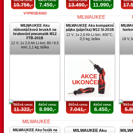
Běžná cena:
Akční cena:
Běžná cena:
Akční cena:
Běžná
10.756,-
7.450,-
13.490,-
11.990,-
17.5
VYPRODÁNO
MILWAUKEE Aku
MILWAUKEE Aku kompaktní
MILWA
nízkootáčková bruskA na
pájka (páječka) M12 SI-201B
horko
hrubování pneumatik M12
12 V; 1x 2,0 Ah Li-Ion; 400°C;
FTB-201B
0,5 kg; taška
18 V; 
12 V; 1x 2,0 Ah Li-Ion; 80 / 9,5
mm; 1,1 kg; taška
AKCE
UKONČENA
U
AKCE
UKONČENA
Běžná cena:
Akční cena:
Běžná cena:
Akční cena:
Běžná
11.322,-
8.990,-
7.041,-
6.450,-
5.8
MILWAUKEE Aku řezák na
MILWAUKEE Aku
MILWA