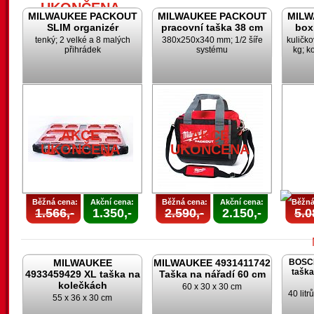
UKONČENA
MILWAUKEE PACKOUT
MILWAUKEE PACKOUT
MILW
SLIM organizér
pracovní taška 38 cm
box
tenký; 2 velké a 8 malých
380x250x340 mm; 1/2 šíře
kuličk
přihrádek
systému
kg; k
AKCE
UKONČENA
U
AKCE
AKCE
UKONČENA
UKONČENA
Běžná cena:
Akční cena:
Běžná cena:
Akční cena:
Běžná
1.566,-
1.350,-
2.590,-
2.150,-
5.0
MILWAUKEE
MILWAUKEE 4931411742
BOSCH
taška
4933459429 XL taška na
Taška na nářadí 60 cm
kolečkách
60 x 30 x 30 cm
40 lit
55 x 36 x 30 cm