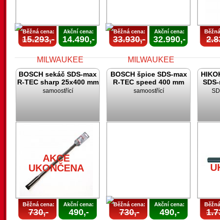
Běžná cena:
Akční cena:
Běžná cena:
Akční cena:
Běžná
15.293,-
14.490,-
33.930,-
32.990,-
2.8
BOSCH sekáč SDS-max
BOSCH špice SDS-max
HIKOK
R-TEC sharp 25x400 mm
R-TEC speed 400 mm
SDS-
samoostřící
samoostřící
SD
AKCE
AKCE
UKONČENA
UKONČENA
AKCE
U
UKONČENA
Běžná cena:
Akční cena:
Běžná cena:
Akční cena:
Běžná
730,-
490,-
730,-
490,-
1.7