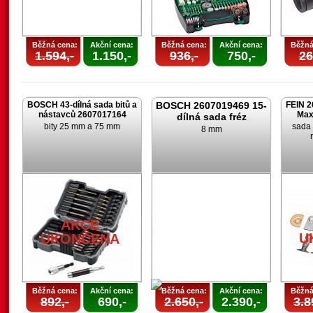
Běžná cena:
Akční cena:
Běžná cena:
Akční cena:
Běžná
1.594,-
1.150,-
936,-
750,-
26
BOSCH 43-dílná sada bitů a
BOSCH 2607019469 15-
FEIN 2
nástavců 2607017164
Max
dílná sada fréz
bity 25 mm a 75 mm
sada 
8 mm
AKCE
U
UKONČENA
Běžná cena:
Akční cena:
Běžná cena:
Akční cena:
Běžná
892,-
690,-
2.650,-
2.390,-
3.8