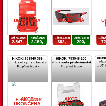
AKCE
UKONČENA
U
AKCE
AKCE
UKONČENA
UKONČENA
U
Běžná cena:
Akční cena:
Běžná cena:
Akční cena:
Běžná
2.547,-
2.150,-
392,-
290,-
72
HIKOKI 753949 389-
HIKOKI 753948 200-
HIKOK
adapt
dílná sada příslušenství
dílná sada příslušenství
z 1/2" 
Pro přímé brusky
Pro přímé brusky
AKCE
AKCE
U
UKONČENA
UKONČENA