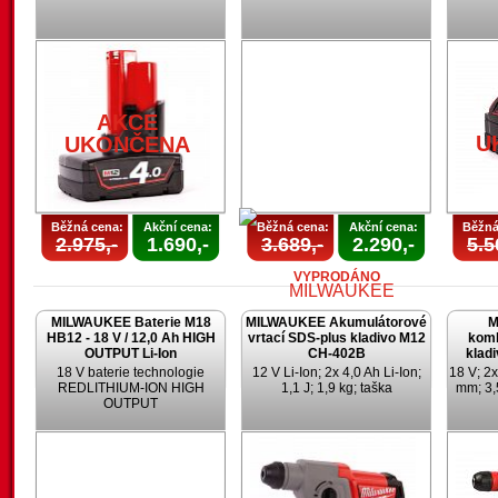
AKCE
U
UKONČENA
Běžná cena:
Akční cena:
Běžná cena:
Akční cena:
Běžná
2.975,-
1.690,-
3.689,-
2.290,-
5.5
VYPRODÁNO
MILWAUKEE Baterie M18
MILWAUKEE Akumulátorové
M
HB12 - 18 V / 12,0 Ah HIGH
vrtací SDS-plus kladivo M12
komb
OUTPUT Li-Ion
CH-402B
klad
18 V baterie technologie
12 V Li-Ion; 2x 4,0 Ah Li-Ion;
18 V; 2x
REDLITHIUM-ION HIGH
1,1 J; 1,9 kg; taška
mm; 3,
OUTPUT
AKCE
UKONČENA