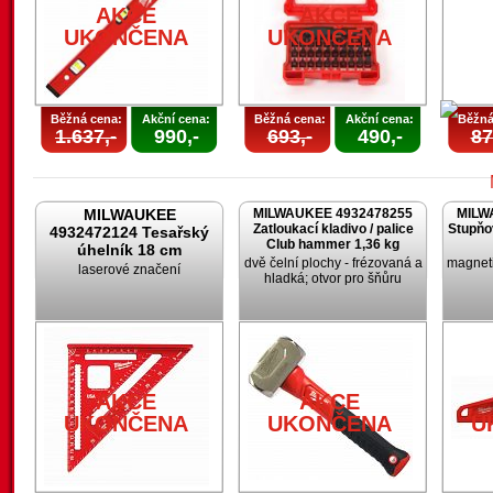
AKCE
AKCE
UKONČENA
UKONČENA
Běžná cena:
Akční cena:
Běžná cena:
Akční cena:
Běžná
1.637,-
990,-
693,-
490,-
87
MILWAUKEE
MILWAUKEE 4932478255
MILW
Zatloukací kladivo / palice
Stupňo
4932472124 Tesařský
Club hammer 1,36 kg
úhelník 18 cm
dvě čelní plochy - frézovaná a
magneti
laserové značení
hladká; otvor pro šňůru
U
AKCE
AKCE
UKONČENA
UKONČENA
U