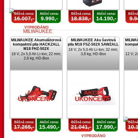
Běžná cena:
Akční cena:
Běžná cena:
Akční cena:
Běžná
16.007,-
9.990,-
18.838,-
14.190,-
9.9
VYPRODÁNO
MILWAUKEE Akumulátorová
MILWAUKEE Aku šavlová
MILWA
kompaktní pila HACKZALL
pila M18 FSZ-502X SAWZALL
kompak
M18 FHZ-502X
18 V; 2x 5,0 Ah Li-Ion; 32 mm;
18 V; 2x 5,0 Ah Li-Ion; 22 mm;
3,8 kg; HD-Box
12 V; 2
2,6 kg; HD-Box
AKCE
UKONČENA
AKCE
AKCE
UKONČENA
UKONČENA
Běžná cena:
Akční cena:
Běžná cena:
Akční cena:
Běžná
17.265,-
15.490,-
21.041,-
17.990,-
10.1
VYPRODÁNO