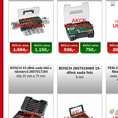
AKCE
AKCE
UKONČENA
UKONČENA
U
Běžná cena:
Akční cena:
Běžná cena:
Akční cena:
Běžná
1.594,-
1.150,-
936,-
750,-
26
BOSCH 43-dílná sada bitů a
BOSCH 2607019469 15-
FEIN 2
nástavců 2607017164
Max
dílná sada fréz
bity 25 mm a 75 mm
sada 
8 mm
AKCE
AKCE