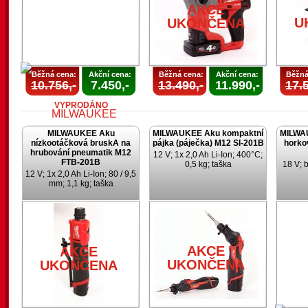
AKCE
U
UKONČENA
Běžná cena:
Akční cena:
Běžná cena:
Akční cena:
Běžná
10.756,-
7.450,-
13.490,-
11.990,-
17.5
VYPRODÁNO
MILWAUKEE Aku
MILWAUKEE Aku kompaktní
MILWA
nízkootáčková bruskA na
pájka (páječka) M12 SI-201B
horko
hrubování pneumatik M12
12 V; 1x 2,0 Ah Li-Ion; 400°C;
FTB-201B
0,5 kg; taška
18 V; 
12 V; 1x 2,0 Ah Li-Ion; 80 / 9,5
mm; 1,1 kg; taška
AKCE
UKONČENA
AKCE
AKCE
UKONČENA
UKONČENA