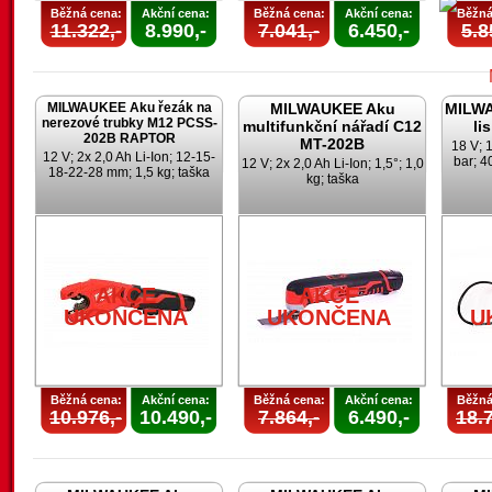
Běžná cena:
Akční cena:
Běžná cena:
Akční cena:
Běžná
11.322,-
8.990,-
7.041,-
6.450,-
5.8
MILWAUKEE Aku řezák na
MILWAUKEE Aku
MILWA
nerezové trubky M12 PCSS-
multifunkční nářadí C12
li
202B RAPTOR
MT-202B
18 V; 1
12 V; 2x 2,0 Ah Li-Ion; 12-15-
bar; 4
12 V; 2x 2,0 Ah Li-Ion; 1,5°; 1,0
18-22-28 mm; 1,5 kg; taška
kg; taška
U
AKCE
AKCE
UKONČENA
UKONČENA
U
Běžná cena:
Akční cena:
Běžná cena:
Akční cena:
Běžná
10.976,-
10.490,-
7.864,-
6.490,-
18.7