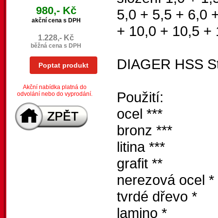
980,- Kč
5,0 + 5,5 + 6,0 +
akční cena s DPH
+ 10,0 + 10,5 + 
1.228,- Kč
běžná cena s DPH
DIAGER HSS St
Poptat produkt
Akční nabídka platná do
Použití:
odvolání nebo do vyprodání.
ocel ***
bronz ***
litina ***
grafit **
nerezová ocel *
tvrdé dřevo *
lamino *