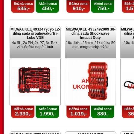
Běžná cena:
Akční cena:
Běžná cena:
Akční cena:
Běžná
535,-
450,-
910,-
750,-
1.5
MILWAUKEE 4932479095 12-
MILWAUKEE 4932492009 38-
MILWAU
dílná sada šroubováků Tri-
dílná sada Shockwave
dílná
Lobe VDE
Impact Duty
4x SL; 2x PH; 2x PZ; 3x Torx;
16x délka 25mm, 21x délka 50
10x d
zkoušečka napětí; kufr
mm, magnetický držák
AKCE
AKCE
UKONČENA
U
UKONČENA
Běžná cena:
Akční cena:
Běžná cena:
Akční cena:
Běžná
2.330,-
1.990,-
1.019,-
880,-
36