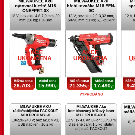
MILWAUKEE Aku
MILWAUKEE Aku
M
nýtovací kleště M18
hřebíkovačka M18 FFN-
sp
ONEFPRT-0X
0C
18 V; bez aku; 4,8-7,0 mm; 30
18 V; bez aku; 2,9-3,32 mm;
12 V; 
mm; 2,6 kg; HD-Box
50-90 mm; 51 ks; 5,1 kg; kufr
m
AKCE
AKCE
UKONČENA
UKONČENA
U
Běžná cena:
Akční cena:
Běžná cena:
Akční cena:
Běžná
26.703,-
15.990,-
21.355,-
17.490,-
9.4
VYPRODÁNO
MILWAUKEE AKU
MILWAUKEE Aku
MILW
rádio/nabíječka PACKOUT
kombinovaný křížový laser
měřič
M18 PRCDAB+-0
M12 3PLKIT-401P
18/220-240 V; bez aku; MP3,
12 V; 1x 4,0 Ah Li-Ion; 38/50 m;
0,15
USB nabíjení; 10,2 kg
3 zelené čáry; 1,5 kg; stativ;
přijímač; PACKOUT