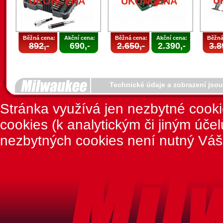
U
UKONČENA
UKONČENA
Běžná cena:
Akční cena:
Běžná cena:
Akční cena:
Běžná
892,-
690,-
2.650,-
2.390,-
3.8
Technické údaje a zobrazení jso
Stránka využívá jen nezbytné cook
cookies (k analytickým či jiným úče
nezbytných cookies není nutný Váš