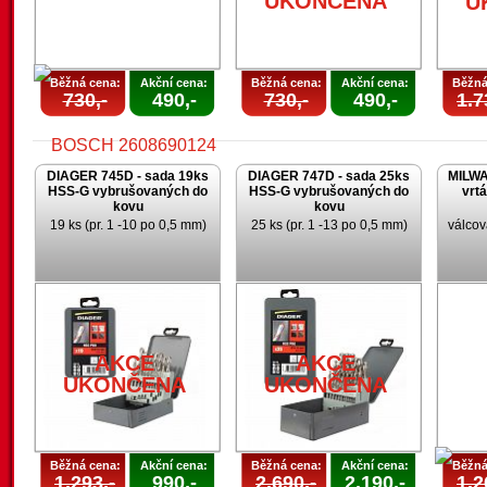
UKONČENA
U
Běžná cena:
Akční cena:
Běžná cena:
Akční cena:
Běžná
730,-
490,-
730,-
490,-
1.7
DIAGER 745D - sada 19ks
DIAGER 747D - sada 25ks
MILWA
HSS-G vybrušovaných do
HSS-G vybrušovaných do
vrt
kovu
kovu
19 ks (pr. 1 -10 po 0,5 mm)
25 ks (pr. 1 -13 po 0,5 mm)
válcov
AKCE
UKONČENA
AKCE
AKCE
UKONČENA
UKONČENA
Běžná cena:
Akční cena:
Běžná cena:
Akční cena:
Běžná
1.293,-
990,-
2.690,-
2.190,-
1.2