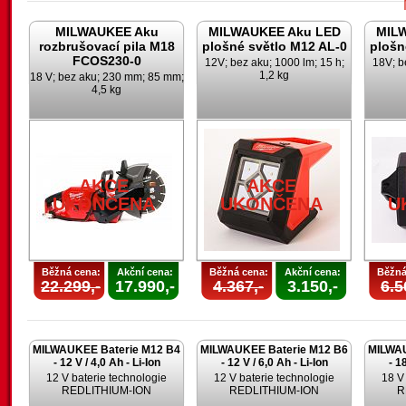
MILWAUKEE Aku
MILWAUKEE Aku LED
MIL
rozbrušovací pila M18
plošné světlo M12 AL-0
plošn
FCOS230-0
12V; bez aku; 1000 lm; 15 h;
18V; b
1,2 kg
18 V; bez aku; 230 mm; 85 mm;
4,5 kg
U
AKCE
AKCE
UKONČENA
UKONČENA
U
Běžná cena:
Akční cena:
Běžná cena:
Akční cena:
Běžná
22.299,-
17.990,-
4.367,-
3.150,-
6.5
MILWAUKEE Baterie M12 B4
MILWAUKEE Baterie M12 B6
MILWAU
- 12 V / 4,0 Ah - Li-Ion
- 12 V / 6,0 Ah - Li-Ion
- 1
12 V baterie technologie
12 V baterie technologie
18 V
REDLITHIUM-ION
REDLITHIUM-ION
R