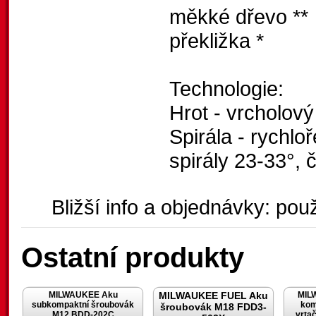
měkké dřevo **
překližka *
Technologie:
Hrot - vrcholový
Spirála - rychlo
spirály 23-33°,
Bližší info a objednávky: použ
Ostatní produkty
MILWAUKEE Aku
MILWAUKEE FUEL Aku
MIL
subkompaktní šroubovák
kom
šroubovák M18 FDD3-
M12 BDD-202C
vrta