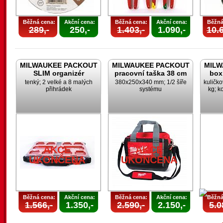
Běžná cena:
Akční cena:
Běžná cena:
Akční cena:
Běžná
289,-
250,-
1.403,-
1.090,-
10.6
MILWAUKEE PACKOUT
MILWAUKEE PACKOUT
MILW
SLIM organizér
pracovní taška 38 cm
box
tenký; 2 velké a 8 malých
380x250x340 mm; 1/2 šíře
kuličk
přihrádek
systému
kg; k
AKCE
AKCE
UKONČENA
UKONČENA
Běžná cena:
Akční cena:
Běžná cena:
Akční cena:
Běžná
1.566,-
1.350,-
2.590,-
2.150,-
5.0