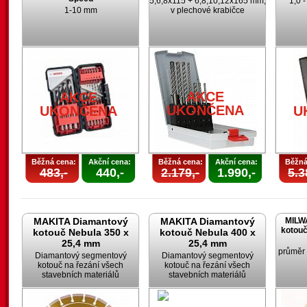
5,6,8x115 + 6,8,10,12x165 mm;
1,0 
1-10 mm
v plechové krabičce
AKCE
AKCE
UKONČENA
UKONČENA
U
Běžná cena:
Akční cena:
Běžná cena:
Akční cena:
Běžná
483,-
440,-
2.179,-
1.990,-
5.3
MAKITA Diamantový
MAKITA Diamantový
MILW
kotouč
kotouč Nebula 350 x
kotouč Nebula 400 x
25,4 mm
25,4 mm
průměr
Diamantový segmentový
Diamantový segmentový
kotouč na řezání všech
kotouč na řezání všech
stavebních materiálů
stavebních materiálů