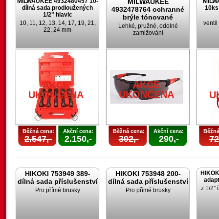
MILWAUKEE 4932480457 10-
MILWAUKEE
MILW
dílná sada prodloužených
10ks
4932478764 ochranné
1/2" hlavic
brýle tónované
10, 11, 12, 13, 14, 17, 19, 21,
venti
Lehké, pružné, odolné
22, 24 mm
zamlžování
AKCE
AKCE
UKONČENA
UKONČENA
U
Běžná cena:
Akční cena:
Běžná cena:
Akční cena:
Běžná
2.547,-
2.150,-
392,-
290,-
72
HIKOKI 753949 389-
HIKOKI 753948 200-
HIKOK
adapt
dílná sada příslušenství
dílná sada příslušenství
z 1/2" 
Pro přímé brusky
Pro přímé brusky