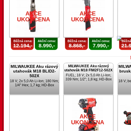
AKCE
AKCE
UKONČENA
UKONČENA
Běžná cena:
Akční cena:
Běžná cena:
Akční cena:
Běžná
12.194,-
8.990,-
8.868,-
7.990,-
21.9
MILWAUKEE Aku rázový
MILWAUKEE Aku rázový
MILWA
utahovák M18 FIW2F12-502X
utahovák M18 BLID2-
brusk
FUEL; 18 V; 2x 5,0 Ah Li-Ion;
502X
339 Nm; 1/2"; 1,8 kg; HD-Box
18 V; 2x 5,0 Ah Li-Ion; 180 Nm;
18 V; b
1/4" Hex; 1,7 kg; HD-Box
U
AKCE
U
UKONČENA