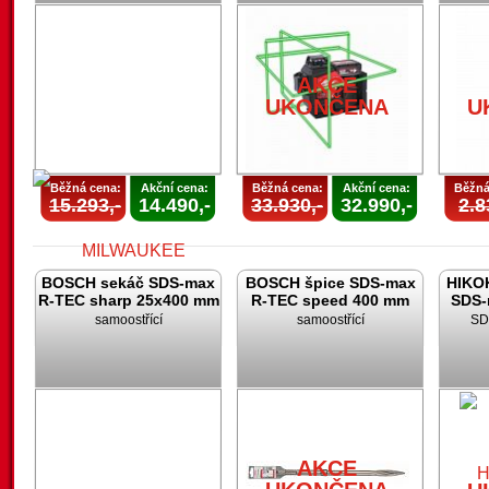
AKCE
UKONČENA
U
Běžná cena:
Akční cena:
Běžná cena:
Akční cena:
Běžná
15.293,-
14.490,-
33.930,-
32.990,-
2.8
BOSCH sekáč SDS-max
BOSCH špice SDS-max
HIKOK
R-TEC sharp 25x400 mm
R-TEC speed 400 mm
SDS-
samoostřící
samoostřící
SD
AKCE
UKONČENA
AKCE