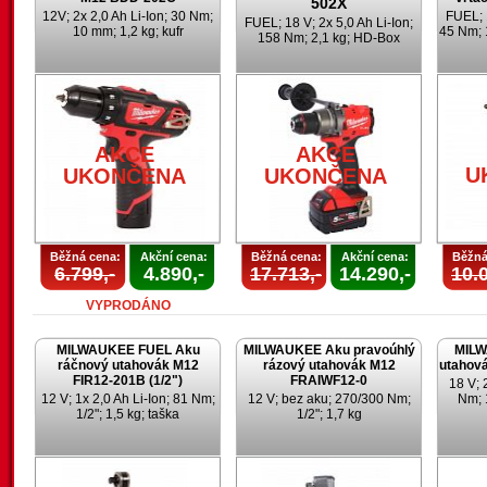
502X
12V; 2x 2,0 Ah Li-Ion; 30 Nm;
FUEL; 1
FUEL; 18 V; 2x 5,0 Ah Li-Ion;
10 mm; 1,2 kg; kufr
45 Nm; 
158 Nm; 2,1 kg; HD-Box
AKCE
AKCE
U
UKONČENA
UKONČENA
Běžná cena:
Akční cena:
Běžná cena:
Akční cena:
Běžná
6.799,-
4.890,-
17.713,-
14.290,-
10.0
VYPRODÁNO
MILWAUKEE FUEL Aku
MILWAUKEE Aku pravoúhlý
MILW
ráčnový utahovák M12
rázový utahovák M12
utahov
FIR12-201B (1/2")
FRAIWF12-0
18 V; 
12 V; 1x 2,0 Ah Li-Ion; 81 Nm;
12 V; bez aku; 270/300 Nm;
Nm; 
1/2"; 1,5 kg; taška
1/2"; 1,7 kg