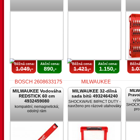
AKCE
UKONČENA
U
Běžná cena:
Akční cena:
Běžná cena:
Akční cena:
Běžná
1.049,-
890,-
1.421,-
1.150,-
1.0
MILWAUKEE Vodováha
MILWAUKEE 32-dílná
MILW
Pravoú
REDSTICK 60 cm
sada bitů 4932464240
výšk
4932459080
SHOCKWAVE IMPACT DUTY -
SHOCKW
navrženo pro rázové utahováky
kompaktní; nemagnetická;
pro
odolný rám
AKCE
AKCE
UKONČENA
UKONČENA