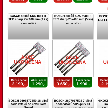
BOSCH sekáč SDS-max R-
BOSCH sekáč SDS-max R-
BOSC
TEC sharp 25x400 mm (3 ks)
TEC sharp 25x400 mm (5 ks)
R-TEC
samoostřící
samoostřící
U
AKCE
AKCE
UKONČENA
UKONČENA
U
Běžná cena:
Akční cena:
Běžná cena:
Akční cena:
Běžná
2.190,-
1.290,-
3.650,-
1.990,-
2.1
BOSCH 2608577350 18-dílná
BOSCH 2607017502 7-dílná
HIKOKI 
sada vrtáků do kovu Twist
sada vrtáků SDS-plus 7X
ko
Speed