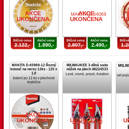
AKCE
AKCE
UKONČENA
UKONČENA
U
Běžná cena:
Akční cena:
Běžná cena:
Akční cena:
Běžná
2.122,-
1.890,-
2.807,-
2.490,-
1.2
MAKITA D-65969-12 Řezný
MILWAUKEE 3-dílná sada
MILW
kotouč na nerez 12ks - 125 x
nůžek na plech 48224533
1,0
Levé, rovné, pravé; Aviation
set poj
balení po 12 ks v plechové
krabičce
AKCE
AKCE
UKONČENA
UKONČENA
U