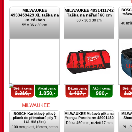
MILWAUKEE
MILWAUKEE 4931411742
BOSCH
taška
4933459429 XL taška na
Taška na nářadí 60 cm
kolečkách
60 x 30 x 30 cm
40 lit
55 x 36 x 30 cm
U
AKCE
UKONČENA
U
Běžná cena:
Akční cena:
Běžná cena:
Akční cena:
Běžná
2.316,-
1.850,-
1.427,-
990,-
1.2
BOSCH Karbidový pilový
MILWAUKEE Mečová pilka na
MILWA
plátek do přímočaré pily T
Ytong a Porotherm 48001460
Shoc
141 HM (3ks)
Délka 450 mm; rozteč 17 mm
100 mm; plast, kámen, beton
PH, P