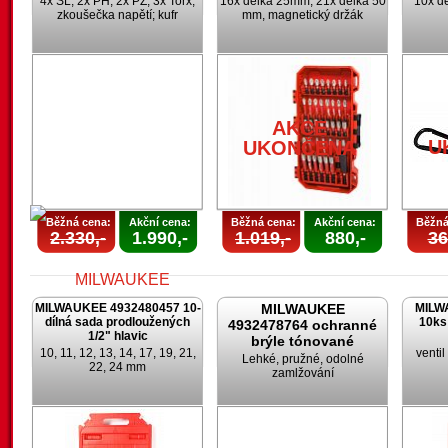
4x SL; 2x PH; 2x PZ; 3x Torx;
16x délka 25mm, 21x délka 50
10x d
zkoušečka napětí; kufr
mm, magnetický držák
AKCE
U
UKONČENA
Běžná cena:
Akční cena:
Běžná cena:
Akční cena:
Běžná
2.330,-
1.990,-
1.019,-
880,-
36
MILWAUKEE 4932480457 10-
MILWAUKEE
MILW
dílná sada prodloužených
10ks
4932478764 ochranné
1/2" hlavic
brýle tónované
10, 11, 12, 13, 14, 17, 19, 21,
venti
Lehké, pružné, odolné
22, 24 mm
zamlžování
AKCE
UKONČENA