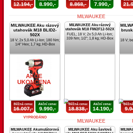
12.194,-
8.990,-
8.868,-
7.990,-
21.9
MILWAUKEE Aku rázový
MILWAUKEE Aku rázový
MILWA
utahovák M18 FIW2F12-502X
utahovák M18 BLID2-
brusk
FUEL; 18 V; 2x 5,0 Ah Li-Ion;
502X
339 Nm; 1/2"; 1,8 kg; HD-Box
18 V; 2x 5,0 Ah Li-Ion; 180 Nm;
18 V; b
1/4" Hex; 1,7 kg; HD-Box
AKCE
UKONČENA
AKCE
UKONČENA
Běžná cena:
Akční cena:
Běžná cena:
Akční cena:
Běžná
16.007,-
9.990,-
18.838,-
14.190,-
9.9
VYPRODÁNO
MILWAUKEE Akumulátorová
MILWAUKEE Aku šavlová
MILWA