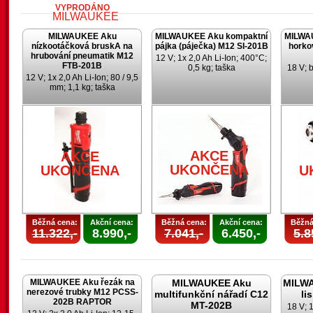
VYPRODÁNO
MILWAUKEE Aku
MILWAUKEE Aku kompaktní
MILWA
nízkootáčková bruskA na
pájka (páječka) M12 SI-201B
horko
hrubování pneumatik M12
12 V; 1x 2,0 Ah Li-Ion; 400°C;
FTB-201B
0,5 kg; taška
18 V; 
12 V; 1x 2,0 Ah Li-Ion; 80 / 9,5
mm; 1,1 kg; taška
AKCE
UKONČENA
AKCE
AKCE
UKONČENA
UKONČENA
U
Běžná cena:
Akční cena:
Běžná cena:
Akční cena:
Běžná
11.322,-
8.990,-
7.041,-
6.450,-
5.8
MILWAUKEE Aku řezák na
MILWAUKEE Aku
MILWA
nerezové trubky M12 PCSS-
multifunkční nářadí C12
li
202B RAPTOR
MT-202B
18 V; 1