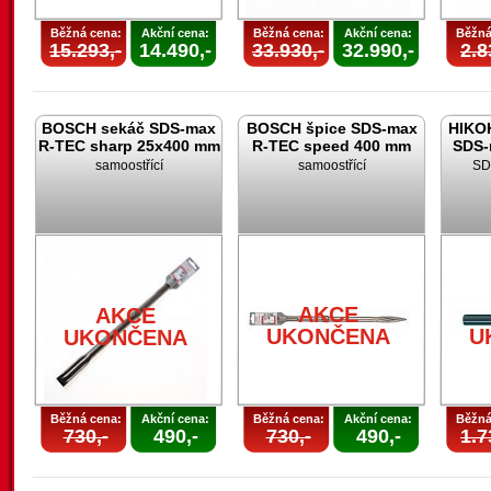
Běžná cena:
Akční cena:
Běžná cena:
Akční cena:
Běžná
15.293,-
14.490,-
33.930,-
32.990,-
2.8
BOSCH sekáč SDS-max
BOSCH špice SDS-max
HIKOK
R-TEC sharp 25x400 mm
R-TEC speed 400 mm
SDS-
samoostřící
samoostřící
SD
AKCE
AKCE
UKONČENA
U
UKONČENA
Běžná cena:
Akční cena:
Běžná cena:
Akční cena:
Běžná
730,-
490,-
730,-
490,-
1.7