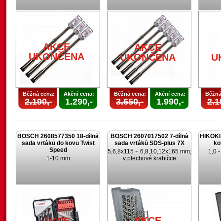
AKCE
AKCE
UKONČENA
UKONČENA
U
Běžná cena:
Akční cena:
Běžná cena:
Akční cena:
Běžná
2.190,-
1.290,-
3.650,-
1.990,-
2.1
BOSCH 2608577350 18-dílná
BOSCH 2607017502 7-dílná
HIKOKI 
sada vrtáků do kovu Twist
sada vrtáků SDS-plus 7X
ko
Speed
5,6,8x115 + 6,8,10,12x165 mm;
1,0 
1-10 mm
v plechové krabičce
AKCE