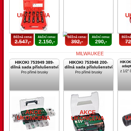
AKCE
UKONČENA
U
Běžná cena:
Akční cena:
Běžná cena:
Akční cena:
Běžná
2.547,-
2.150,-
392,-
290,-
72
HIKOKI 753949 389-
HIKOKI 753948 200-
HIKOK
adapt
dílná sada příslušenství
dílná sada příslušenství
z 1/2" 
Pro přímé brusky
Pro přímé brusky
AKCE
UKONČENA
AKCE
AKCE
UKONČENA
U
UKONČENA