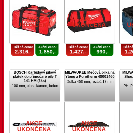
AKCE
AKCE
UKONČENA
UKONČENA
U
Běžná cena:
Akční cena:
Běžná cena:
Akční cena:
Běžná
2.316,-
1.850,-
1.427,-
990,-
1.2
BOSCH Karbidový pilový
MILWAUKEE Mečová pilka na
MILWA
plátek do přímočaré pily T
Ytong a Porotherm 48001460
Shoc
141 HM (3ks)
Délka 450 mm; rozteč 17 mm
100 mm; plast, kámen, beton
PH, P
AKCE
AKCE
UKONČENA
UKONČENA