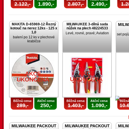
2.122,-
1.890,-
2.807,-
2.490,-
1.2
MAKITA D-65969-12 Řezný
MILWAUKEE 3-dílná sada
MILW
kotouč na nerez 12ks - 125 x
nůžek na plech 48224533
1,0
Levé, rovné, pravé; Aviation
set poj
balení po 12 ks v plechové
krabičce
AKCE
AKCE
UKONČENA
UKONČENA
Běžná cena:
Akční cena:
Běžná cena:
Akční cena:
Běžná
289,-
250,-
1.403,-
1.090,-
10.6
MILWAUKEE PACKOUT
MILWAUKEE PACKOUT
MILW