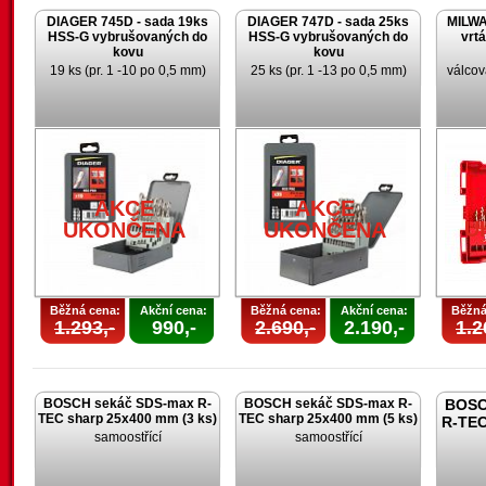
DIAGER 745D - sada 19ks
DIAGER 747D - sada 25ks
MILWA
HSS-G vybrušovaných do
HSS-G vybrušovaných do
vrt
kovu
kovu
19 ks (pr. 1 -10 po 0,5 mm)
25 ks (pr. 1 -13 po 0,5 mm)
válcov
AKCE
AKCE
U
UKONČENA
UKONČENA
Běžná cena:
Akční cena:
Běžná cena:
Akční cena:
Běžná
1.293,-
990,-
2.690,-
2.190,-
1.2
BOSCH sekáč SDS-max R-
BOSCH sekáč SDS-max R-
BOSC
TEC sharp 25x400 mm (3 ks)
TEC sharp 25x400 mm (5 ks)
R-TEC
samoostřící
samoostřící