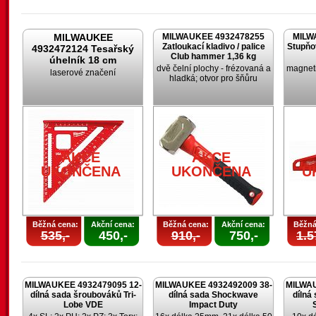
MILWAUKEE
MILWAUKEE 4932478255
MILW
Zatloukací kladivo / palice
Stupňo
4932472124 Tesařský
Club hammer 1,36 kg
úhelník 18 cm
dvě čelní plochy - frézovaná a
magneti
laserové značení
hladká; otvor pro šňůru
AKCE
AKCE
UKONČENA
UKONČENA
U
Běžná cena:
Akční cena:
Běžná cena:
Akční cena:
Běžná
535,-
450,-
910,-
750,-
1.5
MILWAUKEE 4932479095 12-
MILWAUKEE 4932492009 38-
MILWAU
dílná sada šroubováků Tri-
dílná sada Shockwave
dílná
Lobe VDE
Impact Duty