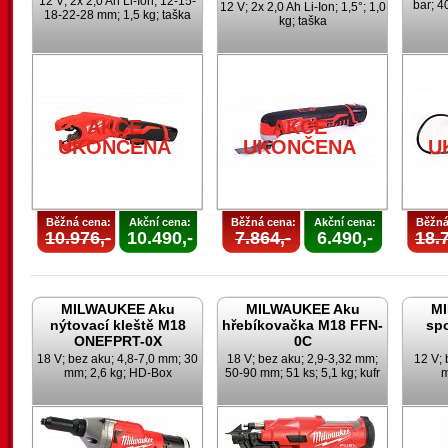
12 V; 2x 2,0 Ah Li-Ion; 12-15-
bar; 4
12 V; 2x 2,0 Ah Li-Ion; 1,5°; 1,0
18-22-28 mm; 1,5 kg; taška
kg; taška
AKCE
AKCE
UKONČENA
UKONČENA
U
Běžná cena:
Akční cena:
Běžná cena:
Akční cena:
Běžná
10.976,-
10.490,-
7.864,-
6.490,-
18.7
MILWAUKEE Aku
MILWAUKEE Aku
M
nýtovací kleště M18
hřebíkovačka M18 FFN-
sp
ONEFPRT-0X
0C
18 V; bez aku; 4,8-7,0 mm; 30
18 V; bez aku; 2,9-3,32 mm;
12 V; 
mm; 2,6 kg; HD-Box
50-90 mm; 51 ks; 5,1 kg; kufr
m