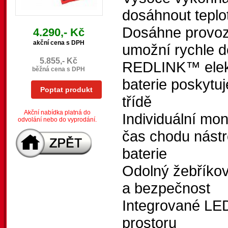
dosáhnout teplo
Dosáhne provozní
4.290,- Kč
akční cena s DPH
umožní rychle do
5.855,- Kč
REDLINK™ elektr
běžná cena s DPH
baterie poskytuj
Poptat produkt
třídě
Akční nabídka platná do
Individuální mon
odvolání nebo do vyprodání.
čas chodu nástro
baterie
Odolný žebříkov
a bezpečnost
Integrované LED
prostoru