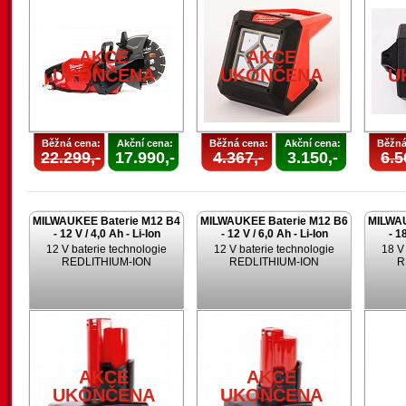
AKCE
AKCE
UKONČENA
UKONČENA
U
Běžná cena:
Akční cena:
Běžná cena:
Akční cena:
Běžná
22.299,-
17.990,-
4.367,-
3.150,-
6.5
MILWAUKEE Baterie M12 B4
MILWAUKEE Baterie M12 B6
MILWAU
- 12 V / 4,0 Ah - Li-Ion
- 12 V / 6,0 Ah - Li-Ion
- 1
12 V baterie technologie
12 V baterie technologie
18 V
REDLITHIUM-ION
REDLITHIUM-ION
R
AKCE
AKCE
UKONČENA
UKONČENA