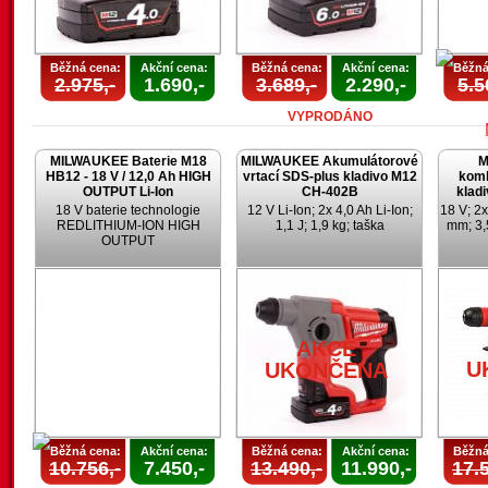
Běžná cena:
Akční cena:
Běžná cena:
Akční cena:
Běžná
2.975,-
1.690,-
3.689,-
2.290,-
5.5
VYPRODÁNO
MILWAUKEE Baterie M18
MILWAUKEE Akumulátorové
M
HB12 - 18 V / 12,0 Ah HIGH
vrtací SDS-plus kladivo M12
komb
OUTPUT Li-Ion
CH-402B
klad
18 V baterie technologie
12 V Li-Ion; 2x 4,0 Ah Li-Ion;
18 V; 2x
REDLITHIUM-ION HIGH
1,1 J; 1,9 kg; taška
mm; 3,
OUTPUT
U
AKCE
U
UKONČENA
Běžná cena:
Akční cena:
Běžná cena:
Akční cena:
Běžná
10.756,-
7.450,-
13.490,-
11.990,-
17.5