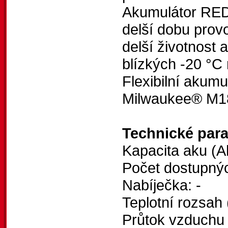
Akumulátor RE
delší dobu prov
delší životnost 
blízkých -20 °C 
Flexibilní akum
Milwaukee® M1
Technické par
Kapacita aku (A
Počet dostupný
Nabíječka: -
Teplotní rozsah 
Průtok vzduchu (