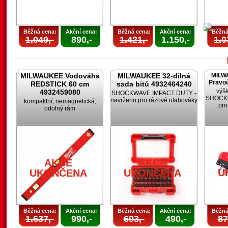
Běžná cena:
Akční cena:
Běžná cena:
Akční cena:
Běžná
1.049,-
890,-
1.421,-
1.150,-
1.0
MILWAUKEE Vodováha
MILWAUKEE 32-dílná
MILW
Pravoú
REDSTICK 60 cm
sada bitů 4932464240
výšk
4932459080
SHOCKWAVE IMPACT DUTY -
SHOCKW
navrženo pro rázové utahováky
kompaktní; nemagnetická;
pro
odolný rám
U
AKCE
AKCE
U
UKONČENA
UKONČENA
Běžná cena:
Akční cena:
Běžná cena:
Akční cena:
Běžná
1.637,-
990,-
693,-
490,-
87