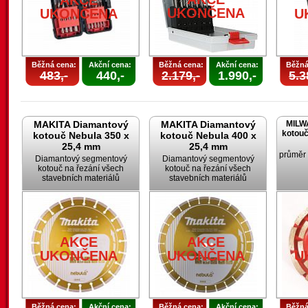
AKCE
UKONČENA
UKONČENA
U
Běžná cena:
Akční cena:
Běžná cena:
Akční cena:
Běžná
483,-
440,-
2.179,-
1.990,-
5.3
MAKITA Diamantový
MAKITA Diamantový
MILW
kotouč
kotouč Nebula 350 x
kotouč Nebula 400 x
25,4 mm
25,4 mm
průměr
Diamantový segmentový
Diamantový segmentový
kotouč na řezání všech
kotouč na řezání všech
stavebních materiálů
stavebních materiálů
AKCE
AKCE
UKONČENA
UKONČENA
U
Běžná cena:
Akční cena:
Běžná cena:
Akční cena:
Běžná