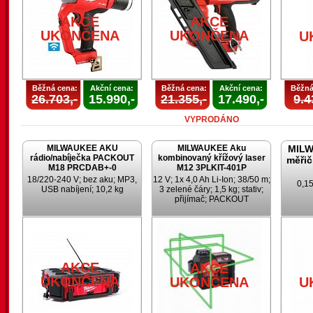
AKCE
AKCE
UKONČENA
UKONČENA
U
Běžná cena:
Akční cena:
Běžná cena:
Akční cena:
Běžná
26.703,-
15.990,-
21.355,-
17.490,-
9.4
VYPRODÁNO
MILWAUKEE AKU
MILWAUKEE Aku
MILW
rádio/nabíječka PACKOUT
kombinovaný křížový laser
měřič
M18 PRCDAB+-0
M12 3PLKIT-401P
18/220-240 V; bez aku; MP3,
12 V; 1x 4,0 Ah Li-Ion; 38/50 m;
0,15
USB nabíjení; 10,2 kg
3 zelené čáry; 1,5 kg; stativ;
přijímač; PACKOUT
AKCE
AKCE
UKONČENA
UKONČENA
U