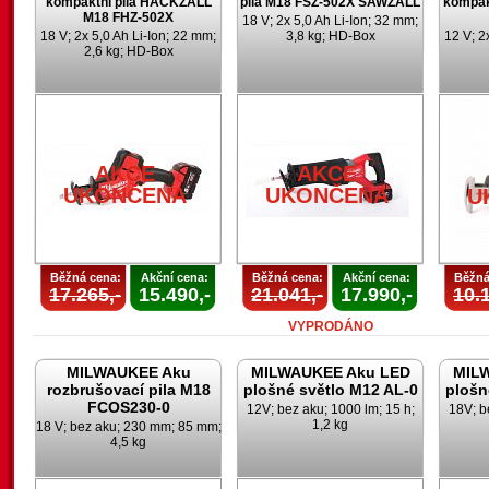
kompaktní pila HACKZALL
pila M18 FSZ-502X SAWZALL
kompak
M18 FHZ-502X
18 V; 2x 5,0 Ah Li-Ion; 32 mm;
18 V; 2x 5,0 Ah Li-Ion; 22 mm;
3,8 kg; HD-Box
12 V; 2
2,6 kg; HD-Box
AKCE
UKONČENA
U
AKCE
AKCE
UKONČENA
UKONČENA
U
Běžná cena:
Akční cena:
Běžná cena:
Akční cena:
Běžná
17.265,-
15.490,-
21.041,-
17.990,-
10.1
VYPRODÁNO
MILWAUKEE Aku
MILWAUKEE Aku LED
MIL
rozbrušovací pila M18
plošné světlo M12 AL-0
plošn
FCOS230-0
12V; bez aku; 1000 lm; 15 h;
18V; b
1,2 kg
18 V; bez aku; 230 mm; 85 mm;
4,5 kg