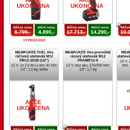
AKCE
AKCE
UKONČENA
UKONČENA
Běžná cena:
Akční cena:
Běžná cena:
Akční cena:
Běžná
6.799,-
4.890,-
17.713,-
14.290,-
10.0
VYPRODÁNO
MILWAUKEE FUEL Aku
MILWAUKEE Aku pravoúhlý
MILW
ráčnový utahovák M12
rázový utahovák M12
utahov
FIR12-201B (1/2")
FRAIWF12-0
18 V; 
12 V; 1x 2,0 Ah Li-Ion; 81 Nm;
12 V; bez aku; 270/300 Nm;
Nm; 
1/2"; 1,5 kg; taška
1/2"; 1,7 kg
U
AKCE
UKONČENA
U
Běžná cena:
Akční cena:
Běžná cena:
Akční cena:
Běžná