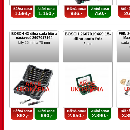
Běžná cena:
Akční cena:
Běžná cena:
Akční cena:
Běžná
1.594,-
1.150,-
936,-
750,-
26
BOSCH 43-dílná sada bitů a
BOSCH 2607019469 15-
FEIN 2
nástavců 2607017164
Max
dílná sada fréz
bity 25 mm a 75 mm
sada 
8 mm
AKCE
AKCE
U
UKONČENA
UKONČENA
Běžná cena:
Akční cena:
Běžná cena:
Akční cena:
Běžná
892,-
690,-
2.650,-
2.390,-
3.8