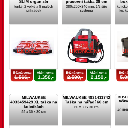
SLIM organizér
pracovní taška 38 cm
box
tenký; 2 velké a 8 malých
380x250x340 mm; 1/2 šíře
kuličk
přihrádek
systému
kg; k
U
AKCE
AKCE
UKONČENA
UKONČENA
U
Běžná cena:
Akční cena:
Běžná cena:
Akční cena:
Běžná
1.566,-
1.350,-
2.590,-
2.150,-
5.0
MILWAUKEE
MILWAUKEE 4931411742
BOSCH
taška
4933459429 XL taška na
Taška na nářadí 60 cm
kolečkách
60 x 30 x 30 cm
40 lit
55 x 36 x 30 cm