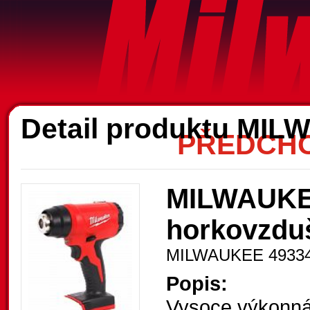
A
Detail produktu MI
PŘEDCHO
MILWAUKE
horkovzdu
MILWAUKEE 4933
Popis:
Vysoce výkonná 