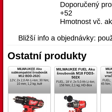
Doporučený provo
+52
Hmotnost vč. ak
Bližší info a objednávky: použ
Ostatní produkty
MILWAUKEE Aku
MILWAUKEE FUEL Aku
MIL
subkompaktní šroubovák
kom
šroubovák M18 FDD3-
M12 BDD-202C
vrta
502X
12V; 2x 2,0 Ah Li-Ion; 30 Nm;
FUEL; 1
FUEL; 18 V; 2x 5,0 Ah Li-Ion;
10 mm; 1,2 kg; kufr
45 Nm; 
158 Nm; 2,1 kg; HD-Box